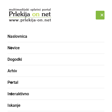
Prijava
SOBOTA, 8. AVGUST 2026
Naslovnica
Novice
Dogodki
Arhiv
ZANIMIVOSTI
Portal
Toplozračni baloni
Interaktivno
poleteli nizko nad
Iskanje
mestom