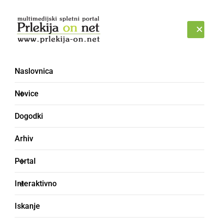
Prijava
PETEK, 7. AVGUST 2026
Naslovnica
Novice
Dogodki
Arhiv
ZANIMIVOSTI
Portal
S toplozračnim balonom
Interaktivno
smo poleteli nad
Iskanje
Prekmurjem in Prlekijo