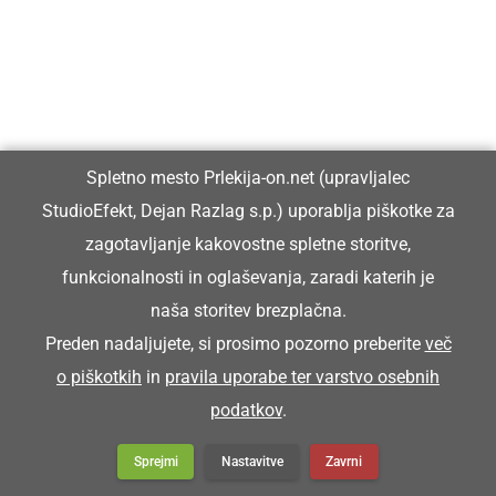
Spletno mesto Prlekija-on.net (upravljalec
StudioEfekt, Dejan Razlag s.p.) uporablja piškotke za
zagotavljanje kakovostne spletne storitve,
funkcionalnosti in oglaševanja, zaradi katerih je
naša storitev brezplačna.
Preden nadaljujete, si prosimo pozorno preberite
več
o piškotkih
in
pravila uporabe ter varstvo osebnih
podatkov
.
Sprejmi
Nastavitve
Zavrni