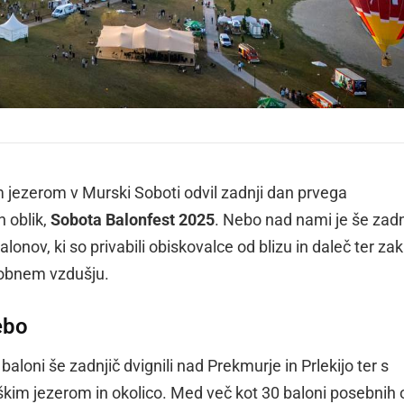
m jezerom v Murski Soboti odvil zadnji dan prvega
 oblik,
Sobota Balonfest 2025
. Nebo nad nami je še zadn
onov, ki so privabili obiskovalce od blizu in daleč ter zakl
robnem vzdušju.
ebo
loni še zadnjič dvignili nad Prekmurje in Prlekijo ter s
kim jezerom in okolico. Med več kot 30 baloni posebnih o