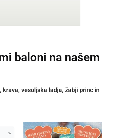
imi baloni na našem
krava, vesoljska ladja, žabji princ in
»