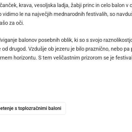
ščanček, krava, vesoljska ladja, žabji princ in celo balon v o
no vidimo le na največjih mednarodnih festivalih, so navduš
ašo za oči.
iganje balonov posebnih oblik, ki so s svojo raznolikostj
e od drugod. Vzdušje ob jezeru je bilo praznično, nebo pa
černem horizontu. S tem veličastnim prizorom se je festiva
letenje s toplozračnimi baloni
dly