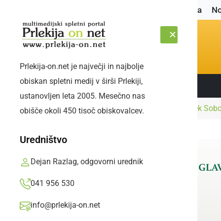
Naslovnica
No
Prlekija-on.net je največji in najbolje
obiskan spletni medij v širši Prlekiji,
Sledite nam:
ČETRTEK, 6. AVGUST 2026
ustanovljen leta 2005. Mesečno nas
Naslovnica
Zanimivosti
Čaroben zaključek Sobo
obišče okoli 450 tisoč obiskovalcev.
Uredništvo
Dejan Razlag, odgovorni urednik
041 956 530
info@prlekija-on.net