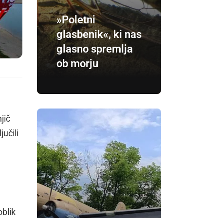
»Poletni
glasbenik«, ki nas
glasno spremlja
ob morju
jič
jučili
blik