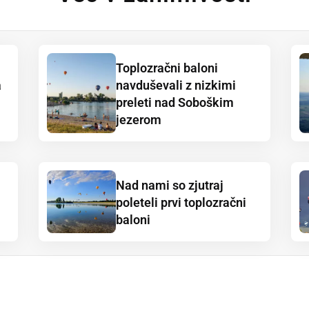
Toplozračni baloni
a
navduševali z nizkimi
preleti nad Soboškim
jezerom
Nad nami so zjutraj
poleteli prvi toplozračni
baloni