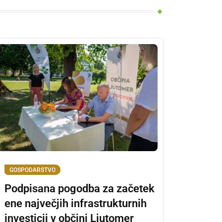
GOSPODARSTVO
Podpisana pogodba za začetek
ene največjih infrastrukturnih
investicij v občini Ljutomer