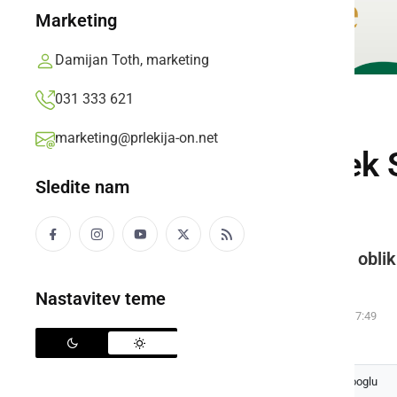
Marketing
Damijan Toth, marketing
031 333 621
ZANIMIVOSTI
marketing@prlekija-on.net
Čaroben zaključek 
Sledite nam
nebu
Med več kot 30 baloni posebnih oblik s
celo balon v obliki planeta.
Nastavitev teme
Prlekija-on.net,
ponedeljek, 1. september 2025 ob 17:49
Izberite
Prlekijo
kot svoj prednostni vir na Googlu