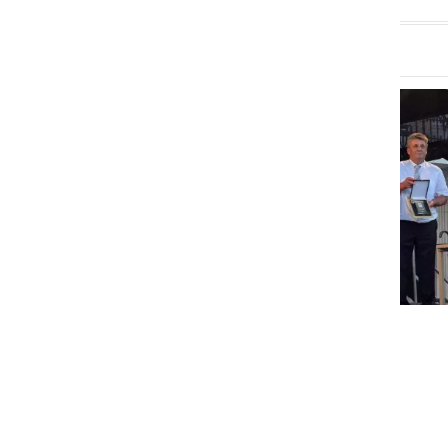
GOSPODARSTVO
Obrtnik leta 2026 je Milan
Horvat