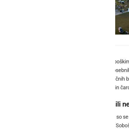
Sobota Balonfest 2025
V nedeljo, 31. avgusta, se je nad Soboški
mednarodnega festivala balonov posebnih
zažarelo v pisanih odtenkih toplozračnih bal
štiridnevni spektakel v sproščenem in ča
Baloni posebnih oblik krasili n
Popoldne, v času sončnega zahoda, so se ba
pisanimi barvami obarvali nebo nad Soboš