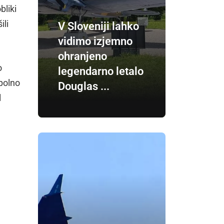
bliki
ili
V Sloveniji lahko
vidimo izjemno
ohranjeno
o
legendarno letalo
 polno
Douglas ...
l