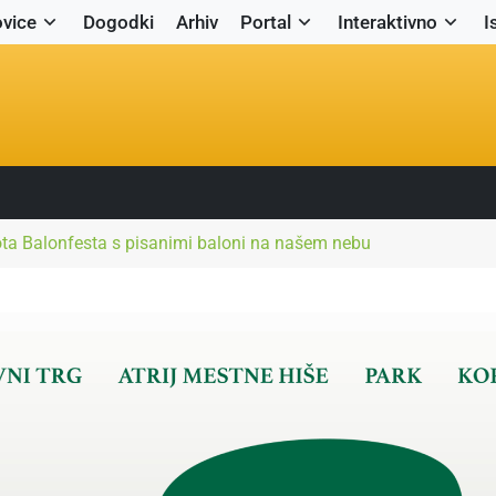
vice
Dogodki
Arhiv
Portal
Interaktivno
I
ta Balonfesta s pisanimi baloni na našem nebu