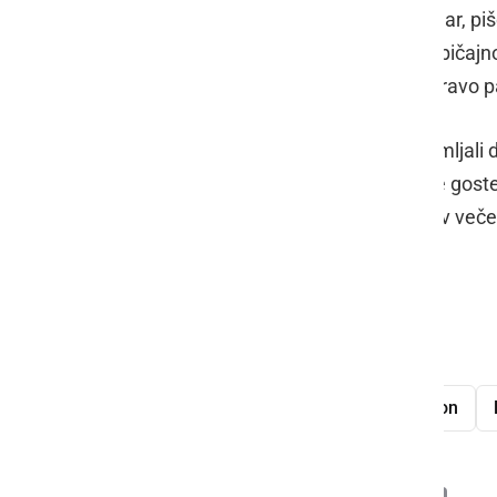
so izstopali domiselni liki, kot so kuhar, pi
planeta. Ti edinstveni baloni, ki jih običaj
tako otroke kot odrasle in ustvarili pravo p
Obiskovalci so z navdušenjem spremljali dv
pritegnili tako domačine kot številne gost
živih barv, ki so se počasi izgubljale v ve
sklenil.
Foto: Tilen Wohlgemut
Sobota Balonfest
toplozračni balon
Deli
Facebook
X
Messenger
WhatsApp
Copy
PrintFrien
Email