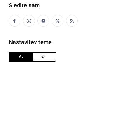
Sledite nam
Nastavitev teme
Goran Grgič, Igor Eržen, Matjaž Pavlinjek in Štefan Pavlinjek
V Sloveniji letos med 16. in 23. septembrom v Murski
Soboti gostimo največjo letalsko športno prireditev,
svetovno prvenstvo v letenju s toplozračnimi baloni,
ko bomo lahko v zraku občudovali več kot 150
balonov. V šestih tekmovalnih dneh se bo pomerilo
105 tekmovalnih balonarskih ekip iz 33 držav, za
obiskovalce pa pripravljajo bogat spremljevalni