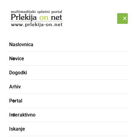
Prijava
SOBOTA, 8. AVGUST 2026
Naslovnica
Novice
Dogodki
Arhiv
ŠPORT
Portal
Murska Sobota bo
Interaktivno
gostila najboljše pilote
Iskanje
toplozračnih balonov na