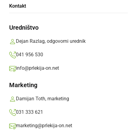
Kontakt
svetovnem prvenstvu
Uredništvo
V Murski Soboti bodo gostili največjo letalsko
športno prireditev, svetovno prvenstvo v
Dejan Razlag, odgovorni urednik
letenju s toplozračnimi baloni, ko bomo lahko v
041 956 530
zraku občudovali več kot 150 balonov.
info@prlekija-on.net
Prlekija-on.net,
ponedeljek, 27. junij 2022 ob 13:07
Marketing
»
Izberite
Prlekijo
kot svoj prednostni vir na Googlu
Damijan Toth, marketing
031 333 621
marketing@prlekija-on.net