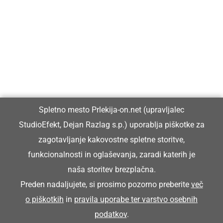
Prlekija-on.net je največji in najbolje obiskan spletni medij v
Prlekiji.
Vpisan je v razvid medijev, ki ga vodi Ministrstvo za kulturo
Republike Slovenije, pod zaporedno številko 1529.
Glavni in odgovorni urednik:
Spletno mesto Prlekija-on.net (upravljalec
Dejan Razlag
StudioEfekt, Dejan Razlag s.p.) uporablja piškotke za
info@prlekija-on.net
zagotavljanje kakovostne spletne storitve,
funkcionalnosti in oglaševanja, zaradi katerih je
naša storitev brezplačna.
Preden nadaljujete, si prosimo pozorno preberite
več
o piškotkih
in
pravila uporabe ter varstvo osebnih
© Prlekija-on.net | 2005 - 2026 | Vse pravice pridržane |
podatkov
.