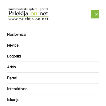
Prijava
SOBOTA, 8. AVGUST 2026
Naslovnica
Novice
Dogodki
Arhiv
NARAVA
Portal
Ponekod že močni
Interaktivno
nalivi, zaradi plazu
Iskanje
zaprta cesta