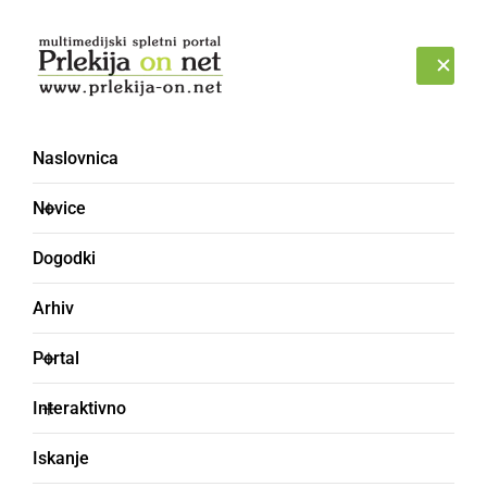
Prijava
NEDELJA, 9. AVGUST 2026
Naslovnica
plaz
Novice
Dogodki
Arhiv
Portal
Interaktivno
Iskanje
GOSPODARSTVO