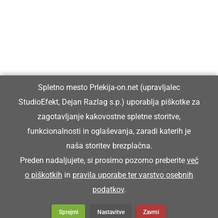
Prlekiji.
Vpisan je v razvid medijev, ki ga vodi Ministrstvo za kulturo
Republike Slovenije, pod zaporedno številko 1529.
Glavni in odgovorni urednik:
Spletno mesto Prlekija-on.net (upravljalec
Dejan Razlag
StudioEfekt, Dejan Razlag s.p.) uporablja piškotke za
info@prlekija-on.net
zagotavljanje kakovostne spletne storitve,
funkcionalnosti in oglaševanja, zaradi katerih je
naša storitev brezplačna.
Preden nadaljujete, si prosimo pozorno preberite
več
o piškotkih
in
pravila uporabe ter varstvo osebnih
© Prlekija-on.net | 2005 - 2026 | Vse pravice pridržane |
podatkov
.
info@prlekija-on.net
Splošni pogoji
•
Izjava o zasebnosti
•
Piškotki
Oglaševanje
Sprejmi
Nastavitve
Zavrni