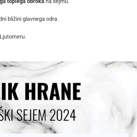
ga toplega obroka
na sejmu.
ni bližini glavnega odra.
 Ljutomeru.