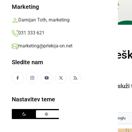
Marketing
Damijan Toth, marketing
031 333 621
DRUŽABNO
marketing@prlekija-on.net
Tudi letos na Prleš
Sledite nam
Gostilno Zorko
Nagradna igra – sodeluj in si prisluž
Oglasno sporočilo,
četrtek, 1. avgust 2024 ob 18:47
Nastavitev teme
Izberite
Prlekijo
kot svoj prednostni vir na Googlu