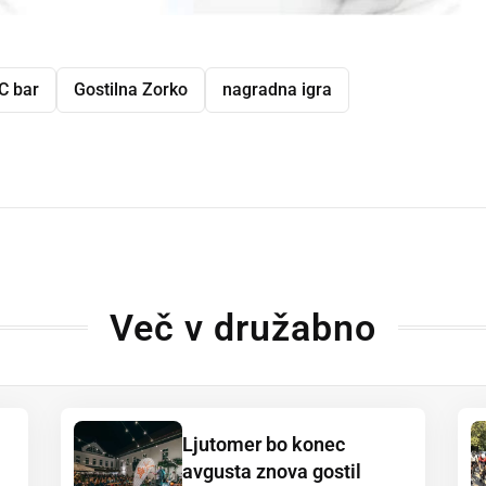
C bar
Gostilna Zorko
nagradna igra
dly
Več v družabno
Ljutomer bo konec
avgusta znova gostil