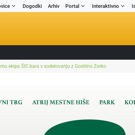
vice
Dogodki
Arhiv
Portal
Interaktivno
I
jmu ekipa ŠIC bara v sodelovanju z Gostilno Zorko