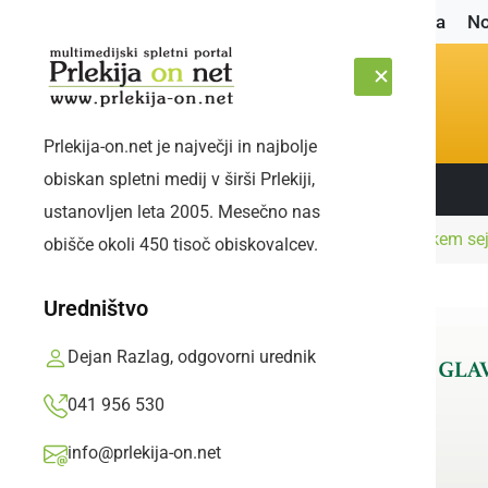
Naslovnica
No
Prlekija-on.net je največji in najbolje
obiskan spletni medij v širši Prlekiji,
Sledite nam:
SOBOTA, 8. AVGUST 2026
ustanovljen leta 2005. Mesečno nas
Naslovnica
Družabno
Tudi letos na Prleškem se
obišče okoli 450 tisoč obiskovalcev.
Uredništvo
Dejan Razlag, odgovorni urednik
041 956 530
info@prlekija-on.net