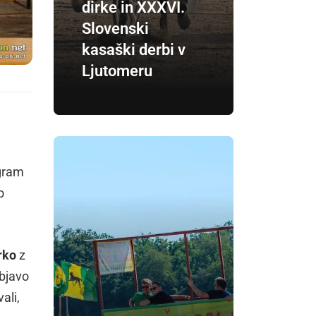
dirke in XXXVI.
Slovenski
kasaški derbi v
Ljutomeru
ogram
o
rko
z
objavo
ali,