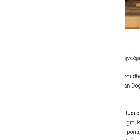
Prleški sejem
Po dveh letih se v Ljutomer vrača največja
Številni sejmarji obljubljajo pestro ponu
(Ansambel Prleški kvintet, Čuki, Dejan Dog
gostinsko ponudbo.
Da ne boste lačni in žejni bo skrbela tudi
Borecev. Pripravljajo vam nagradno igro, k
in zapišite kaj vam je najbolj všeč od pon