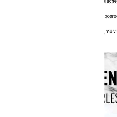
bomo izžrebali
5 prejemnikov brezplačne
Najdete jih v prvem delu šotora v neposred
Vidimo se to soboto na Prleškem sejmu v