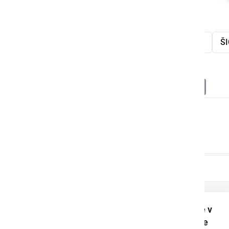
Prleški sejem
hrana
ponudba
ŠI
Deli
Facebook
X
Messenger
WhatsApp
Copy
PrintFrien
Email
Link
Nepozabno poletje v
Baški: 94 otrok si je