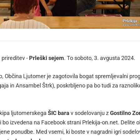
 prireditev -
Prleški sejem
. To soboto, 3. avgusta 2024.
dbo, Občina Ljutomer je zagotovila bogat spremljevalni pr
aja in Ansambel Štrk), poskrbljeno pa bo tudi za raznolik
 ekipa ljutomerskega
ŠIC bara
v sodelovanju z
Gostilno Zo
i bo izvedena na Facebook strani Prlekija-on.net. Delite 
ujene ponudbe. Med vsemi, ki boste v nagradni igri sodelov