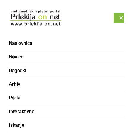
Prijava
NEDELJA, 9. AVGUST 2026
Naslovnica
Gostilna Zorko
Novice
Dogodki
Arhiv
Portal
Interaktivno
Iskanje
DRUŽABNO