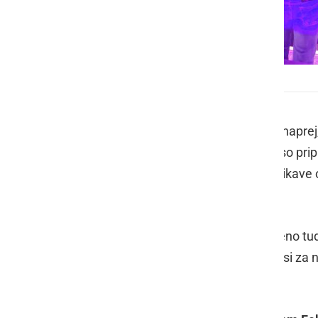
2. obletnica London by Gaš
V soboto, 24. avgusta, je od 16. ure napr
obletnici
London by Gaš
. Popoldan so prip
bila na voljo tri napihljiva igrala, poslikav
animatorko.
Od 16. ure naprej pa je bilo poskrbljeno tud
hamburgerji, hot dogi, pomfri, nugetsi za 
ter sladkorna pena, kokice, baloni...