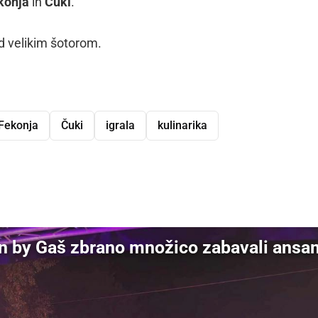
konja
in
Čuki
.
od velikim šotorom.
Fekonja
Čuki
igrala
kulinarika
dly
on by Gaš zbrano množico zabavali ansa