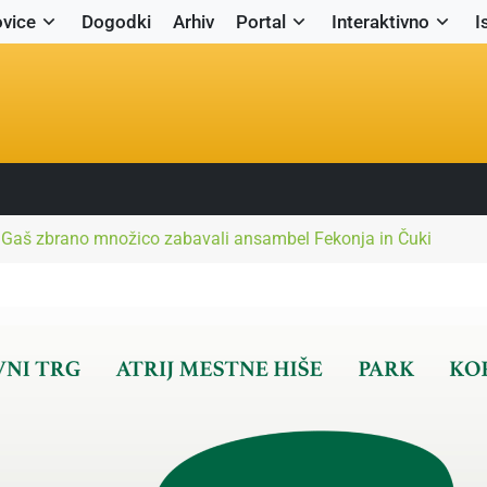
vice
Dogodki
Arhiv
Portal
Interaktivno
I
y Gaš zbrano množico zabavali ansambel Fekonja in Čuki