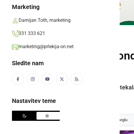
Marketing
Damijan Toth, marketing
031 333 621
DRUŽABNO
marketing@prlekija-on.net
Ob 2. obletnici Lo
Sledite nam
Fekonja in Čuki
Na hipodromu v Ljutomeru je potekala
Prlekija-on.net,
nedelja, 25. avgust 2024 ob 14:14
Nastavitev teme
Izberite
Prlekijo
kot svoj prednostni vir na Googlu