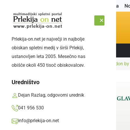
Naslovnica
No
Prlekija-on.net je največji in najbolje
obiskan spletni medij v širši Prlekiji,
Sledite nam:
PETEK, 7. AVGUST 2026
ustanovljen leta 2005. Mesečno nas
Naslovnica
Družabno
Ob 2. obletnici London b
obišče okoli 450 tisoč obiskovalcev.
Uredništvo
Dejan Razlag, odgovorni urednik
041 956 530
info@prlekija-on.net