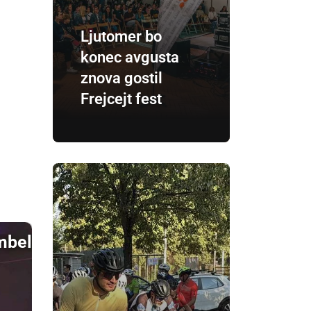
Ljutomer bo
konec avgusta
znova gostil
Frejcejt fest
mbel Fekonja in Čuki