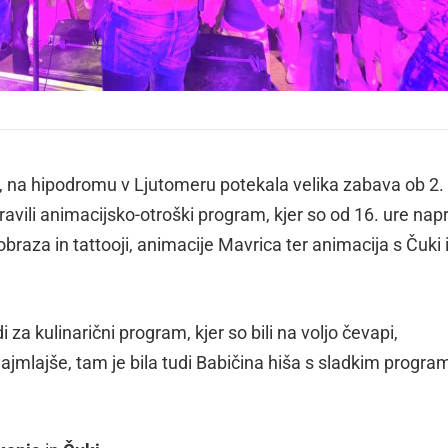
ej, na hipodromu v Ljutomeru potekala velika zabava ob 2.
ravili animacijsko-otroški program, kjer so od 16. ure napr
e obraza in tattooji, animacije Mavrica ter animacija s Čuki 
i za kulinarični program, kjer so bili na voljo čevapi,
najmlajše, tam je bila tudi Babičina hiša s sladkim progr