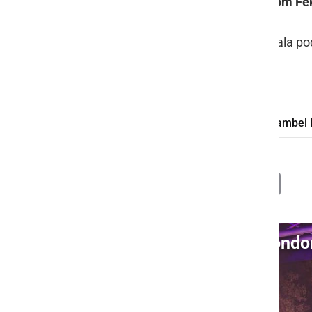
Zvečer je sledila zabava z
ansamblom Fe
Vstopnine ni bilo, prireditev je potekala p
London by Gaš
obletnica
ansambel 
Deli
Facebook
X
Messenger
WhatsApp
Copy
PrintFrien
Email
Link
Video: Ob 2. obletnici Lond
S klikom naložite video (lahko uporablja piškotke)