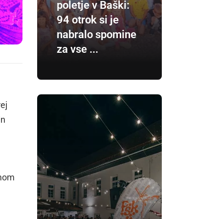
poletje v Baški:
94 otrok si je
nabralo spomine
za vse ...
ej
in
amom