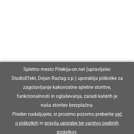
Prlekija-on.net je največji in najbolje obiskan spletni medij v
Prlekiji.
Vpisan je v razvid medijev, ki ga vodi Ministrstvo za kulturo
Republike Slovenije, pod zaporedno številko 1529.
Glavni in odgovorni urednik:
Spletno mesto Prlekija-on.net (upravljalec
Dejan Razlag
StudioEfekt, Dejan Razlag s.p.) uporablja piškotke za
info@prlekija-on.net
zagotavljanje kakovostne spletne storitve,
funkcionalnosti in oglaševanja, zaradi katerih je
naša storitev brezplačna.
Preden nadaljujete, si prosimo pozorno preberite
več
o piškotkih
in
pravila uporabe ter varstvo osebnih
© Prlekija-on.net | 2005 - 2026 | Vse pravice pridržane |
podatkov
.