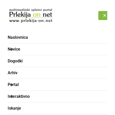
Prijava
SOBOTA, 8. AVGUST 2026
Naslovnica
igrala
Novice
Dogodki
Arhiv
Portal
Interaktivno
Iskanje
DRUŽABNO