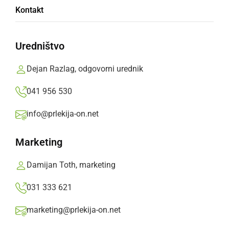
Poletni dan ob Soboškem jezeru privabil
Kontakt
številne obiskovalce
Uredništvo
torek, 4. avgust 2026 ob 17:49
Dejan Razlag, odgovorni urednik
041 956 530
ČRNA KRONIKA
info@prlekija-on.net
Nepridipravi uničili edina javna igrala v
Juršincih
Marketing
petek, 8. maj 2026 ob 13:35
Damijan Toth, marketing
031 333 621
marketing@prlekija-on.net
DRUŽABNO