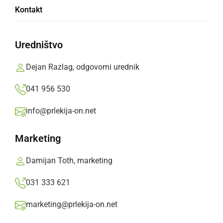
Kontakt
Danes so sporočili, da je umrl v Ljubljani, star
je bil 71 let.
Uredništvo
Prlekija-on.net,
sreda, 4. september 2024 ob 13:12
Dejan Razlag, odgovorni urednik
041 956 530
»
Izberite
Prlekijo
kot svoj prednostni vir na Googlu
info@prlekija-on.net
Marketing
Damijan Toth, marketing
031 333 621
marketing@prlekija-on.net