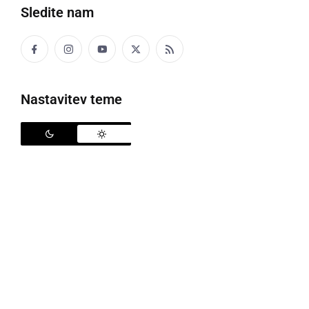
Sledite nam
Bora Đorđević ob nastopu v Prlekiji
Nastavitev teme
Glasbena skupina
Riblja Čorba
je na svoji strani na
družbenem omrežju delila vest, da se je v 72. letu
poslovil njihov pevec
Borisav Bora Đorđević
.
Njegovo zdravstveno stanje se je poslabšalo
avgusta, ko so mu zdravniki zaradi hude pljučnice
prepovedali potovati in se prenaprezati. Zdravili so
ga z antibiotiki in kisikom, ob ponovnem poslabšanju
pa so ga priklopili tudi na ventilator. Hospitaliziran je
bil v ljubljanskem kliničnem centru. Danes so njegovi