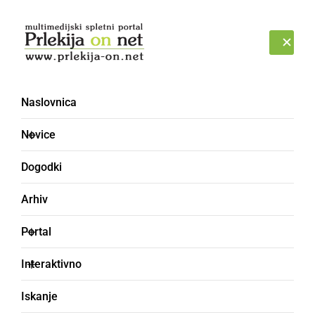
Prijava
NEDELJA, 9. AVGUST 2026
Naslovnica
Novice
Dogodki
Arhiv
ČRNA KRONIKA
Portal
Umrl je Bora Đorđević,
Interaktivno
pevec zasedbe Riblja
Iskanje
čorba