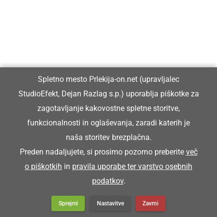
Vpisan je v razvid medijev, ki ga vodi Ministrstvo za kulturo
Republike Slovenije, pod zaporedno številko 1529.
Glavni in odgovorni urednik:
Spletno mesto Prlekija-on.net (upravljalec
Dejan Razlag
StudioEfekt, Dejan Razlag s.p.) uporablja piškotke za
info@prlekija-on.net
zagotavljanje kakovostne spletne storitve,
funkcionalnosti in oglaševanja, zaradi katerih je
naša storitev brezplačna.
Preden nadaljujete, si prosimo pozorno preberite
več
o piškotkih
in
pravila uporabe ter varstvo osebnih
© Prlekija-on.net | 2005 - 2026 | Vse pravice pridržane |
podatkov
.
info@prlekija-on.net
Splošni pogoji
•
Izjava o zasebnosti
•
Piškotki
Oglaševanje
Sprejmi
Nastavitve
Zavrni