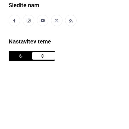
Sledite nam
Zasežena konoplja in orožje
Nastavitev teme
Policisti PP Šentilj obravnavajo kaznivo dejanje
neupravičene proizvodnje in prometa s
prepovedanimi drogami (186. čl. KZ-1), katerega
osumljen je 40-letnik z območja Kungote.
V okviru preiskave kaznivega dejanja mu je bilo v
gozdu, v bližini njegovega doma na območju
Kungote, zaseženih 48 sadik prepovedane droge
konoplje, v sklopu hišne preiskave v nadaljevanju pa