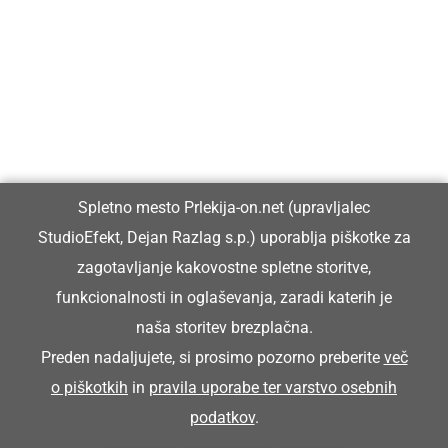
Prlekija-on.net je največji in najbolje obiskan spletni medij v
Prlekiji.
Vpisan je v razvid medijev, ki ga vodi Ministrstvo za kulturo
Republike Slovenije, pod zaporedno številko 1529.
Glavni in odgovorni urednik:
Spletno mesto Prlekija-on.net (upravljalec
Dejan Razlag
StudioEfekt, Dejan Razlag s.p.) uporablja piškotke za
info@prlekija-on.net
zagotavljanje kakovostne spletne storitve,
funkcionalnosti in oglaševanja, zaradi katerih je
naša storitev brezplačna.
Preden nadaljujete, si prosimo pozorno preberite
več
o piškotkih
in
pravila uporabe ter varstvo osebnih
© Prlekija-on.net | 2005 - 2026 | Vse pravice pridržane |
podatkov
.
info@prlekija-on.net