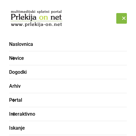
Prijava
SOBOTA, 8. AVGUST 2026
Naslovnica
Novice
Dogodki
Arhiv
ČRNA KRONIKA
Portal
40-letniku zasegli
Interaktivno
konopljo in orožje
Iskanje