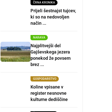
ČRNA KRONIKA
Prijeli šestnajst tujcev,
ki so na nedovoljen
način ...
NARAVA
Najplitvejši del
Gajševskega jezera
ponekod že povsem
brez ...
GOSPODARSTVO
Koline vpisane v
register nesnovne
kulturne dediščine