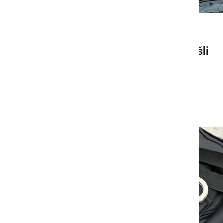
ČRNA KRONIKA
Na območju Ljutomera našli
dve mrtvi osebi
sreda, 18. februar 2026 ob 21:53