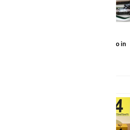
ČRNA KRONIKA
40-letniku zasegli konopljo in
orožje
nedelja, 22. september 2024 ob 18:38