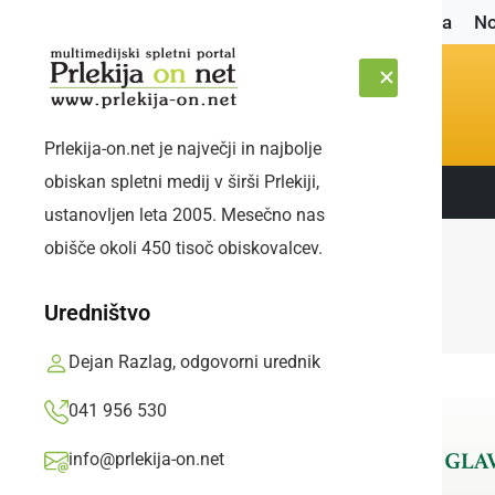
Naslovnica
No
Prlekija-on.net je največji in najbolje
obiskan spletni medij v širši Prlekiji,
Sledite nam:
PETEK, 7. AVGUST 2026
ustanovljen leta 2005. Mesečno nas
obišče okoli 450 tisoč obiskovalcev.
Uredništvo
Dejan Razlag, odgovorni urednik
041 956 530
info@prlekija-on.net