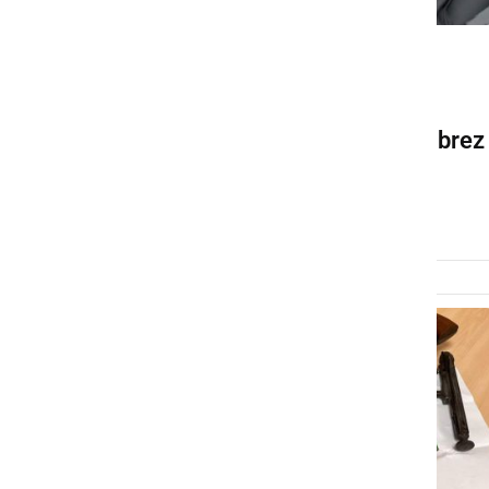
SLOVENIJA
Do konca januarja možna
izročitev orožja in streliva brez
kazni
četrtek, 13. november 2025 ob 16:59