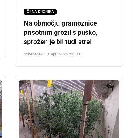
ČRNA KRONIKA
Na območju gramoznice
prisotnim grozil s puško,
sprožen je bil tudi strel
ponedeljek, 13. april 2026 ob 11:06