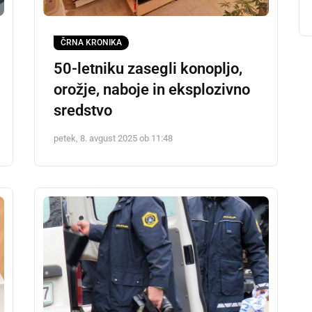
ČRNA KRONIKA
50-letniku zasegli konopljo,
orožje, naboje in eksplozivno
sredstvo
petek, 8. avgust 2025 ob 11:48