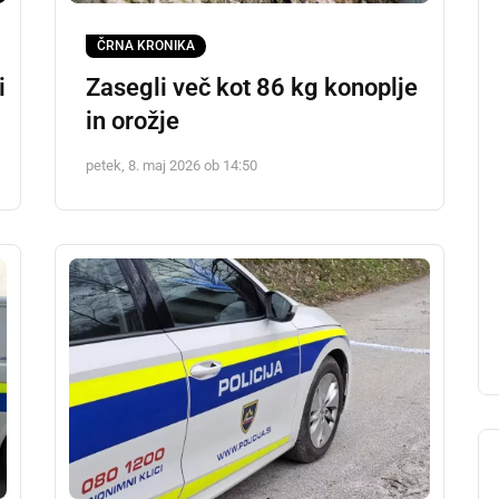
ČRNA KRONIKA
i
Zasegli več kot 86 kg konoplje
in orožje
petek, 8. maj 2026 ob 14:50