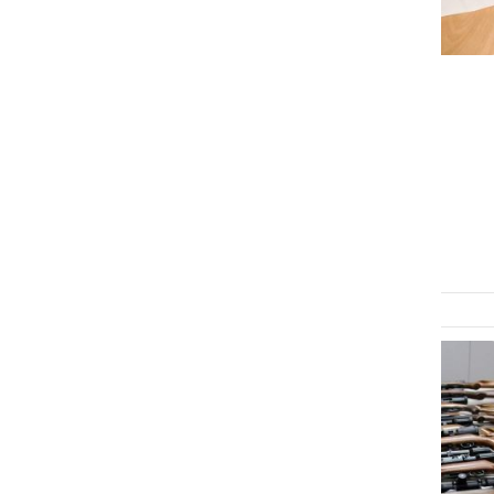
ČRNA KRONIKA
58-letniku zasegli naboje,
orožje, drogo in celo
minometno bombo
petek, 23. maj 2025 ob 11:53