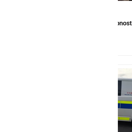
ČRNA KRONIKA
Policisti predstavili podrobnost
nasilne smrti
petek, 19. junij 2026 ob 13:56