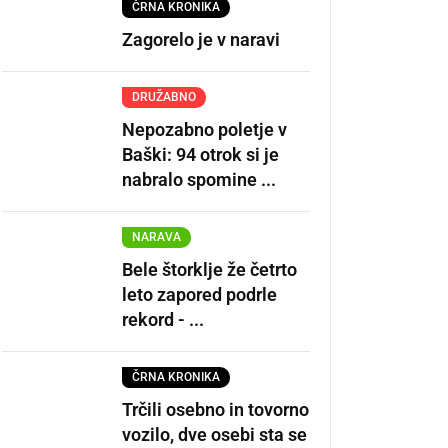
ČRNA KRONIKA
Zagorelo je v naravi
DRUŽABNO
Nepozabno poletje v
Baški: 94 otrok si je
nabralo spomine ...
NARAVA
Bele štorklje že četrto
leto zapored podrle
rekord - ...
ČRNA KRONIKA
Trčili osebno in tovorno
vozilo, dve osebi sta se