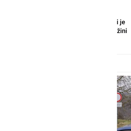
ČRNA KRONIKA
S puško grozil 57-letnik, ki je
osumljen tudi nasilja v družini
četrtek, 16. april 2026 ob 11:57