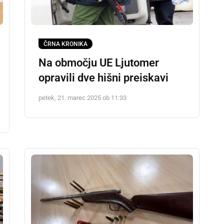
ČRNA KRONIKA
Na območju UE Ljutomer
opravili dve hišni preiskavi
petek, 21. marec 2025 ob 11:33