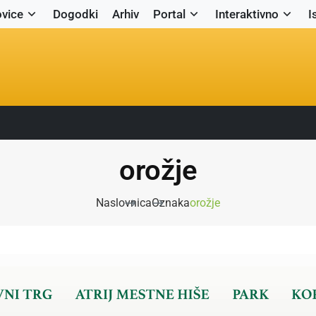
vice
Dogodki
Arhiv
Portal
Interaktivno
I
orožje
Naslovnica
Oznaka
orožje