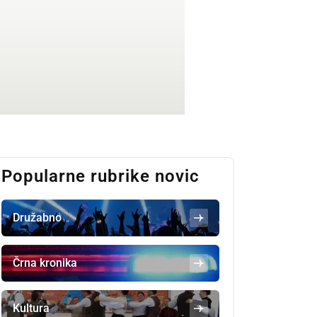
Popularne rubrike novic
Družabno
Črna kronika
Kultura