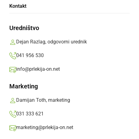
Kontakt
Po vseh zbranih obvestilih bo zoper
osumljenega podana kazenska ovadba na
Uredništvo
pristojno državno tožilstvo.
Dejan Razlag, odgovorni urednik
Prlekija-on.net,
petek, 8. avgust 2025 ob 11:48
041 956 530
info@prlekija-on.net
»
Izberite
Prlekijo
kot svoj prednostni vir na Googlu
Marketing
Damijan Toth, marketing
031 333 621
marketing@prlekija-on.net