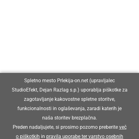
Prlekija-on.net je največji in najbolje obiskan spletni medij v
Prlekiji.
Vpisan je v razvid medijev, ki ga vodi Ministrstvo za kulturo
Republike Slovenije, pod zaporedno številko 1529.
Glavni in odgovorni urednik:
Spletno mesto Prlekija-on.net (upravljalec
Dejan Razlag
StudioEfekt, Dejan Razlag s.p.) uporablja piškotke za
info@prlekija-on.net
zagotavljanje kakovostne spletne storitve,
funkcionalnosti in oglaševanja, zaradi katerih je
naša storitev brezplačna.
Preden nadaljujete, si prosimo pozorno preberite
več
o piškotkih
in
pravila uporabe ter varstvo osebnih