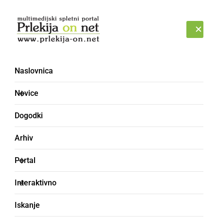
Prijava
SOBOTA, 8. AVGUST 2026
Naslovnica
Novice
Dogodki
Arhiv
ČRNA KRONIKA
Portal
50-letniku zasegli
Interaktivno
konopljo, orožje, naboje
Iskanje
in eksplozivno sredstvo