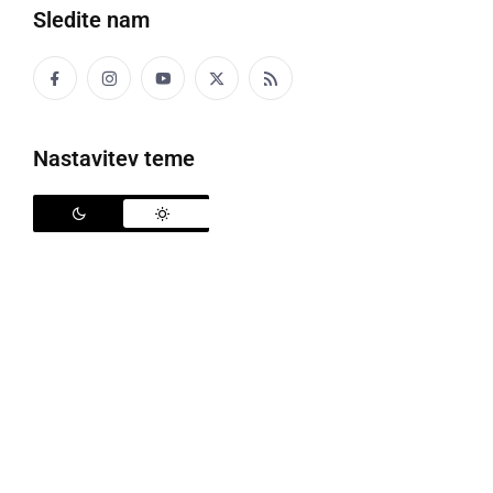
Sledite nam
Zasežena konoplja, foto: PU Maribor
Nastavitev teme
Policisti PP Maribor I so 30. julija, zaradi
utemeljenega suma storitve kaznivega dejanja
neupravičene proizvodnje in prometa s
prepovedanimi drogami, nedovoljenimi snovmi in
postopki v športu ter predhodnimi sestavinami za
izdelavo prepovedanih drog (186. čl. KZ-1) odvzeli
prostost in pridržali 50-letnega Mariborčana.
V okviru izvedene hišne preiskave v stanovanjski hiši