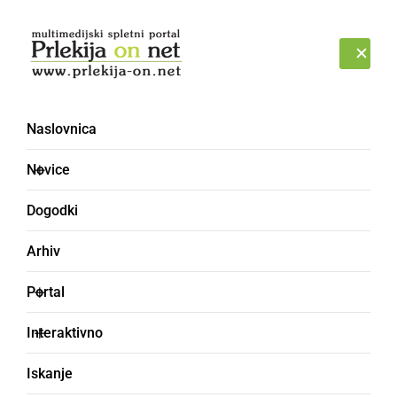
Prijava
PONEDELJEK, 10. AVGUST 2026
Naslovnica
orožje [4]
Novice
Dogodki
Arhiv
Portal
Interaktivno
Iskanje
ČRNA KRONIKA