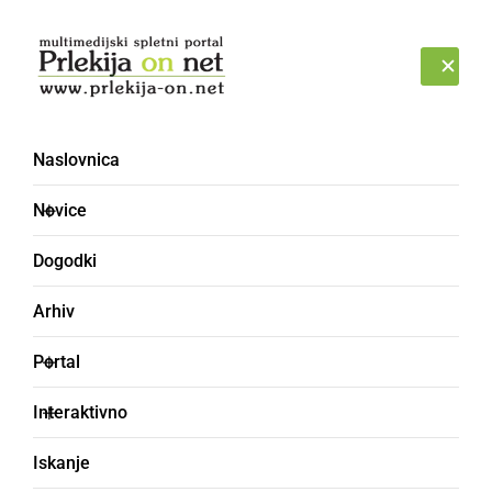
Prijava
PETEK, 7. AVGUST 2026
Naslovnica
Novice
Dogodki
Arhiv
ŠPORT
Portal
Na sobotnih kasaških
Interaktivno
dirkah kar trikrat zmagal
Iskanje
Marko Slavič iz