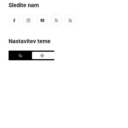
Sledite nam
Nastavitev teme
Kasaške dirke v Ljutomeru
V soboto, 28. septembra, so na hipodromu v
Ljutomeru potekale kasaške dirke, še zadnji
dogodek v sklopu letošnjega občinskega praznika
Občine Križevci. Na sporedu je bilo 7 dirk, kar trikrat
je zmagal
Marko Slavič
iz Ključarovcev, in sicer s
konji Men Amen, Jameson GZ in Family OZT.
Zmago v tretji dirki je slavil
Simon Slavič
s