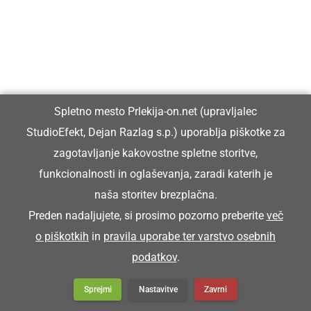
GOSPODARSTVO
Prleška komunala in Občina Ljutomer
skupaj prejeli certifikat »Voda iz pipe«
Spletno mesto Prlekija-on.net (upravljalec
StudioEfekt, Dejan Razlag s.p.) uporablja piškotke za
zagotavljanje kakovostne spletne storitve,
funkcionalnosti in oglaševanja, zaradi katerih je
KULTURA IN IZOBRAŽEVANJE
naša storitev brezplačna.
V spomin dr. Radoslavu Razlagu
Preden nadaljujete, si prosimo pozorno preberite
več
o piškotkih
in
pravila uporabe ter varstvo osebnih
podatkov
.
GOSPODARSTVO
Sprejmi
Nastavitve
Zavrni
Občina Ljutomer na razpisu pridobila