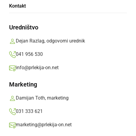
Kontakt
Ključarovcev
Uredništvo
V Ljutomeru so potekale kasaške dirke, še
zadnji dogodek v sklopu letošnjega
Dejan Razlag, odgovorni urednik
občinskega praznika Občine Križevci.
041 956 530
Prlekija-on.net,
torek, 1. oktober 2024 ob 16:19
info@prlekija-on.net
»
Izberite
Prlekijo
kot svoj prednostni vir na Googlu
Marketing
Damijan Toth, marketing
031 333 621
marketing@prlekija-on.net