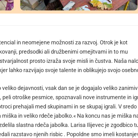
tencial in neomejene možnosti za razvoj. Otrok je kot
akovanji, predsodki ali družbenimi omejitvami in to mu
tvarjalnost prosto izraža svoje misli in čustva. Naša nalo
r lahko razvijajo svoje talente in oblikujejo svojo osebn
o veliko dejavnosti, vsak dan se je dogajalo veliko zanimi
 peli otroške pesmice, spoznavali nove instrumente in igr
o otroci prehajali med skupinami in se skupaj igrali. V sred
la miška in veliko rdeče jabolko.« Na koncu nas je miška n
elila slastna rdeča jabolka. Larisa Ilijevec je zgodbico t
dali razstavo njenih risbic . Popoldne smo imeli kostanje