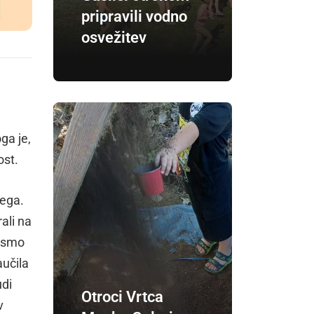
pripravili vodno
osvežitev
ga je,
ost.
vega.
ali na
o smo
aučila
udi
Otroci Vrtca
v