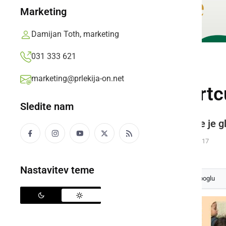
Marketing
Damijan Toth, marketing
031 333 621
NAJMLAJŠI
marketing@prlekija-on.net
Teden otroka v vrt
Sledite nam
Moto letošnjega tedna otroka se je 
Prlekija-on.net,
ponedeljek, 14. oktober 2024 ob 08:17
Nastavitev teme
Izberite
Prlekijo
kot svoj prednostni vir na Googlu