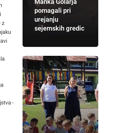
Manka Golarja
h
pomagali pri
i
urejanju
 z
sejemskih gredic
njaku
ravi
ala
ga
jstva -