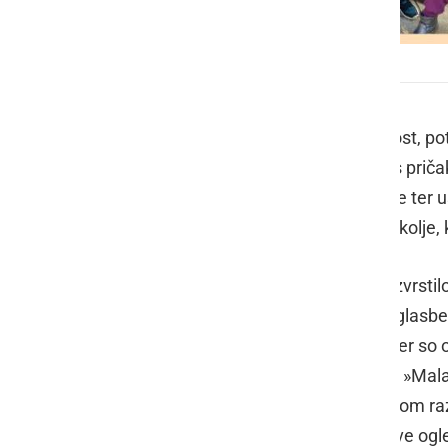
Teden otroka v vrtcu Mala Nedelja
Ta tema izpostavlja otrokovo odprtost, po
nepopisan list, ki še ni obremenjen s prič
omogoča, da skozi igro, raziskovanje ter us
da otrokom ponudimo spodbudno okolje, kje
V našem vrtcu se je v tednu otroka zvrstil
V ponedeljek smo zaplesali v ritmu glasbe,
njih. V torek smo imeli igralni dan, kjer s
vzgojiteljice pripravile dramatizacijo »Ma
deklamacijo o jabolku in vsem otrokom razd
narisala in smo si ob koncu predstave ogle