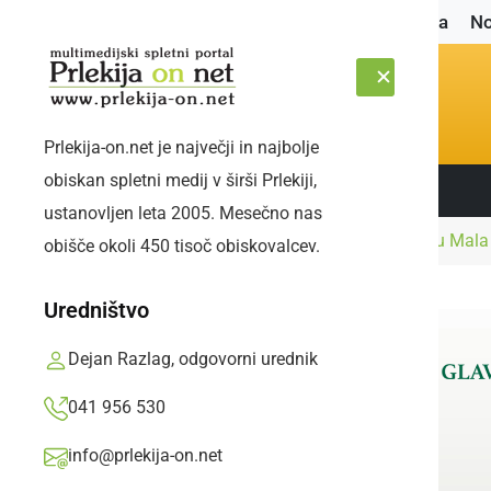
Naslovnica
No
Prlekija-on.net je največji in najbolje
obiskan spletni medij v širši Prlekiji,
Sledite nam:
PETEK, 7. AVGUST 2026
ustanovljen leta 2005. Mesečno nas
Naslovnica
Najmlajši
Teden otroka v vrtcu Mala
obišče okoli 450 tisoč obiskovalcev.
Uredništvo
Dejan Razlag, odgovorni urednik
041 956 530
info@prlekija-on.net