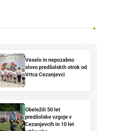
Veselo in nepozabno
slovo predšolskih otrok od
Vrtca Cezanjevci
Obeležili 50 let
predšolske vzgoje v
Cezanjevcih in 10 let