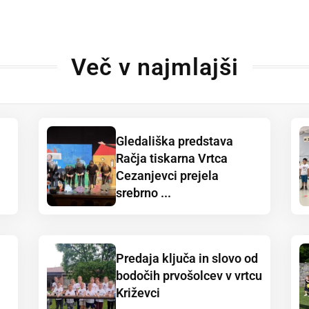
Več v najmlajši
Gledališka predstava
Račja tiskarna Vrtca
Cezanjevci prejela
srebrno ...
Predaja ključa in slovo od
bodočih prvošolcev v vrtcu
Križevci