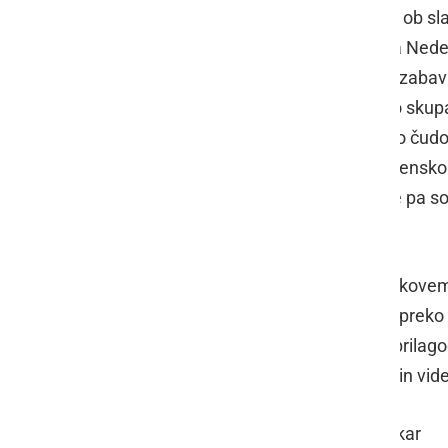
piknik na našem igrišču, uživali smo ob sla
skupin odpravili v Kulturni dom Mala Nedel
prašički«, predstava je bila otrokom zabav
naravnim materialom. Material smo skupaj 
in na igrišču našega vrtca. Nastali so čudov
kino. Pogledali smo si ekološko - jesensko
kokicami. Otroci najstarejše skupine pa so s
Športna zveza Ljutomer.
Vrtec ima neprecenljivo vlogo v otrokove
razvoja. Otroci so se v tednu otroka preko ra
drugimi, sočustvovati, počakati, se prilagod
vse to je bilo v tednu otroka začutiti in vide
Zapisala: Vzgojiteljica Sandra Smrekar