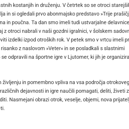
stnih kostanjih in druženju. V četrtek so se otroci starejši
ja in si ogledali prvo abonmajsko predstavo »Trije prašičj
na in poučna. Ta dan smo imeli tudi ustvarjalne delavnice
z otroci nabrali v naši gozdni igralnici, v šolskem sadov
iti izdelki izpod otroških rok. V petek smo v vrtcu imeli p
 risanko z naslovom »Veter« in se posladkali s slastnimi
e odpravili na športne igre v Ljutomer, ki jih je organizir
m življenju in pomembno vpliva na vsa področja otrokove
zličnih dejavnosti in igre naučili pomagati, deliti, živeti z
iti. Nasmejani obrazi otrok, veselje, objemi, nova prijatel
ti.