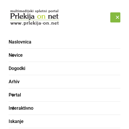
Prijava
NEDELJA, 9. AVGUST 2026
Naslovnica
vrtec Mala Nedelja
Novice
Dogodki
Arhiv
Portal
Interaktivno
Iskanje
NAJMLAJŠI