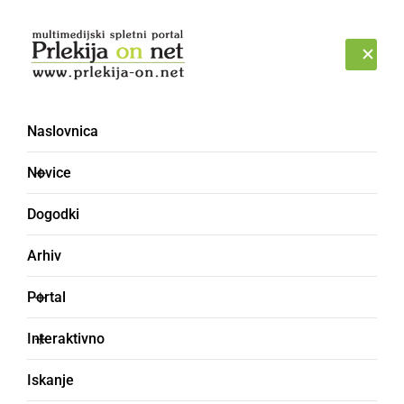
Prijava
SOBOTA, 8. AVGUST 2026
Naslovnica
Novice
Dogodki
Arhiv
NAJMLAJŠI
Portal
Vonj zelišč in toplina
Interaktivno
ognjišča v
Iskanje
decembrskem jutru v