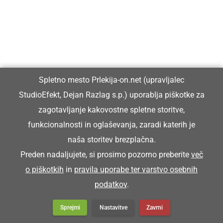
Predaja ključa in slovo od bodočih
prvošolcev v vrtcu Križevci
Obeležili 50 let predšolske vzgoje v
Spletno mesto Prlekija-on.net (upravljalec
Cezanjevcih in 10 let vrtčevske ...
StudioEfekt, Dejan Razlag s.p.) uporablja piškotke za
zagotavljanje kakovostne spletne storitve,
funkcionalnosti in oglaševanja, zaradi katerih je
naša storitev brezplačna.
Preberite tudi
Preden nadaljujete, si prosimo pozorno preberite
več
o piškotkih
in
pravila uporabe ter varstvo osebnih
podatkov
.
Sprejmi
Nastavitve
Zavrni