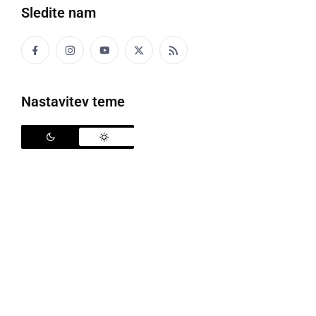
Sledite nam
Nastavitev teme
Vonj zelišč v vrtcu Mala Nedelja
V
vrtcu Mala Nedelja
je decembrsko jutro obarvala
posebna čajanka, kjer so se nežne vonjave zelišč
prepletle s simboliko topline ob ognjišču. V
prijetnem, umirjenem vzdušju so otroci skupaj z
vzgojiteljicami obnovili svojo
Ekolistino
– del
projekta Ekošola. Skozi vse leto so spoznavali in
pripravljali zelišča, jih poimenovali, vonjali ter iz njih
ustvarili praznično mešanico in čaj, ki je spremljal