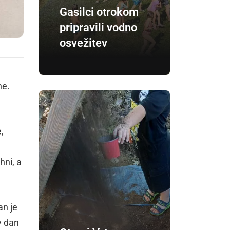
Gasilci otrokom
pripravili vodno
osvežitev
ne.
,
hni, a
an je
v dan