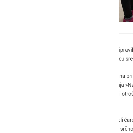
Srečanje družin v vrtcu Mala Nedelja
V vrtcu Mala Nedelja so tudi letos pripravi
Letošnjo je obogatil slogan »Naj v srcu s
Starše so najprej prisrčno pozdravili na pri
povezanosti in radosti. Tema srečanja »Na
razmislimo, kako dragoceni so iskrivi otroš
srčni trenutki.
Skupaj z najmlajšimi so starši doživeli čar
bil prepleten s smehom, igrivostjo in srčno