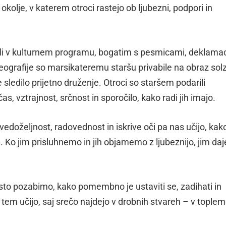
kolje, v katerem otroci rastejo ob ljubezni, podpori in
tavili v kulturnem programu, bogatim s pesmicami, deklama
eografije so marsikateremu staršu privabile na obraz sol
je sledilo prijetno druženje. Otroci so staršem podarili
čas, vztrajnost, srčnost in sporočilo, kako radi jih imajo.
vedoželjnost, radovednost in iskrive oči pa nas učijo, kak
e. Ko jim prisluhnemo in jih objamemo z ljubeznijo, jim d
to pozabimo, kako pomembno je ustaviti se, zadihati in
i tem učijo, saj srečo najdejo v drobnih stvareh – v toplem