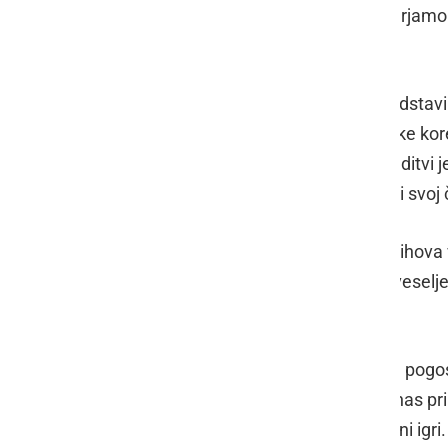
smo hvaležni, da lahko skupaj ustvarjamo o
razumevanju.
Otroci in vzgojiteljice vrtca so se preds
in plesom. Zanimive in pisane otroške kor
sreče, topline, zadovoljstva. Po prireditvi 
spominska darilca, v katera so vložili svoj 
Otroci so naše največje bogastvo, njihova 
preproste stvari prinašajo največje veselj
občutek varnosti in sprejetosti.
V današnjem hitrem tempu življenja pogos
preprosto uživati v trenutku. Otroci nas pr
pogledu, iskrenem stisku roke, skupni igri.