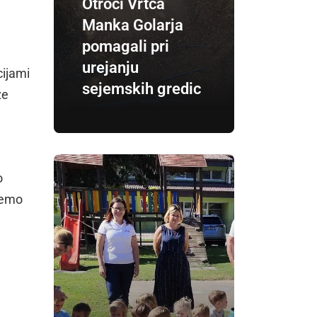
Otroci Vrtca
Manka Golarja
pomagali pri
urejanju
cijami
sejemskih gredic
ze
o
ajemo