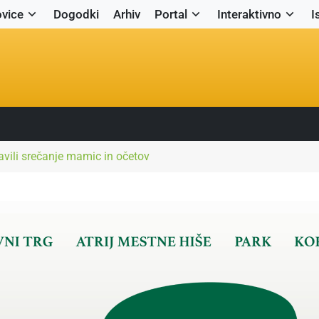
vice
Dogodki
Arhiv
Portal
Interaktivno
I
avili srečanje mamic in očetov