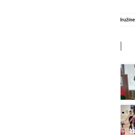
vrtec Mala Nedelja
srečanje
družine
Deli
Facebook
X
Messenger
WhatsApp
Copy
PrintFrien
Email
Link