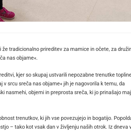
li že tradicionalno prireditev za mamice in očete, za druži
reča nas objame«.
reditvi, kjer so skupaj ustvarili nepozabne trenutke topline
j v srcu sreča nas objame« jih je nagovorila k temu, da
ki nasmehi, objemi in preprosta sreča, ki jo prinašajo maj
obnost trenutkov, ki jih vse povezujejo in bogatijo. Popold
stjo – tako kot vsak dan v življenju naših otrok. Iz dneva 