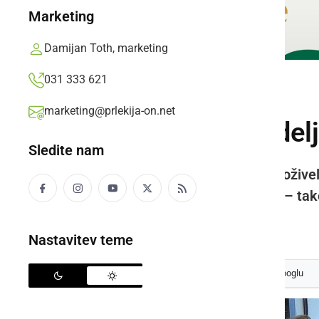
Marketing
Damijan Toth, marketing
031 333 621
NAJMLAJŠI
marketing@prlekija-on.net
V vrtcu Mala Nedelj
Sledite nam
Skupaj z najmlajšimi so starši doživel
smehom, igrivostjo in srčnostjo – tak
Prlekija-on.net,
četrtek, 27. marec 2025 ob 12:54
Nastavitev teme
Izberite
Prlekijo
kot svoj prednostni vir na Googlu