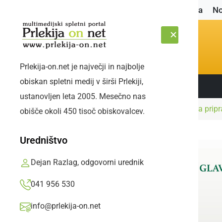
Naslovnica
No
Prlekija-on.net je največji in najbolje
obiskan spletni medij v širši Prlekiji,
Sledite nam:
PETEK, 7. AVGUST 2026
ustanovljen leta 2005. Mesečno nas
Naslovnica
Najmlajši
V vrtcu Mala Nedelja pripr
obišče okoli 450 tisoč obiskovalcev.
Uredništvo
Dejan Razlag, odgovorni urednik
041 956 530
info@prlekija-on.net