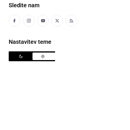
Sledite nam
Nastavitev teme
Pohod otrok vrtca Mala Nedelja
V okviru tedna mobilnosti so se otroci skupine 4–6
let iz vrtca Mala Nedelja, skupaj z vzgojiteljicama,
odpravili na jesenski pohod proti Biotermam. Sončen
dan, prepevanje pesmi in živahni pogovori so
poskrbeli za odlično razpoloženje na poti.
Trgatev in sladkanje z jurko