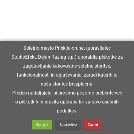
Spletno mesto Prlekija-on.net (upravljalec
StudioEfekt, Dejan Razlag s.p.) uporablja piškotke za
zagotavljanje kakovostne spletne storitve,
funkcionalnosti in oglaševanja, zaradi katerih je
KULTURA IN IZOBRAŽEVANJE
naša storitev brezplačna.
Ob Fričovi kapeli pripravili vaško
Preden nadaljujete, si prosimo pozorno preberite
več
žegnanje in druženje vaščanov
o piškotkih
in
pravila uporabe ter varstvo osebnih
podatkov
.
Sprejmi
Nastavitve
Zavrni