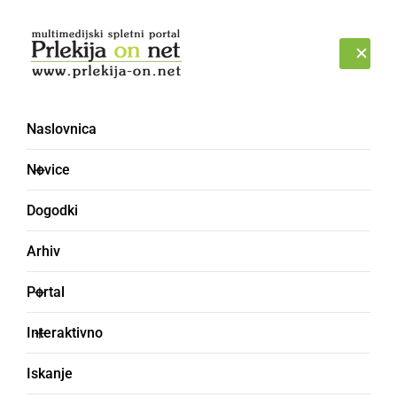
Prijava
PONEDELJEK, 10. AVGUST 2026
Naslovnica
Novice
Dogodki
Arhiv
NAJMLAJŠI
Portal
Jesenski pohod v tednu
Interaktivno
mobilnosti: Otroci iz
Iskanje
vrtca doživeli trgatev v