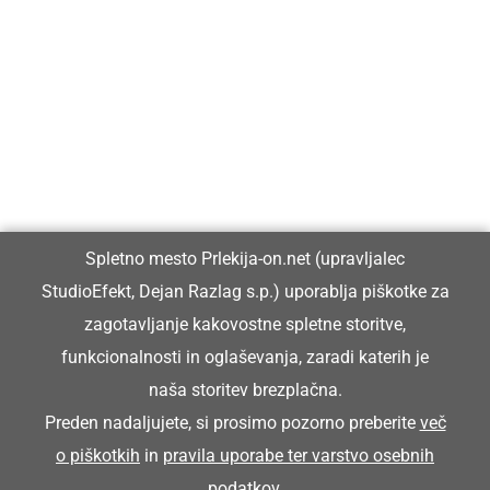
Prlekija-on.net je največji in najbolje obiskan spletni medij v
Prlekiji.
Vpisan je v razvid medijev, ki ga vodi Ministrstvo za kulturo
Republike Slovenije, pod zaporedno številko 1529.
Glavni in odgovorni urednik:
Spletno mesto Prlekija-on.net (upravljalec
Dejan Razlag
StudioEfekt, Dejan Razlag s.p.) uporablja piškotke za
info@prlekija-on.net
zagotavljanje kakovostne spletne storitve,
funkcionalnosti in oglaševanja, zaradi katerih je
naša storitev brezplačna.
Preden nadaljujete, si prosimo pozorno preberite
več
o piškotkih
in
pravila uporabe ter varstvo osebnih
© Prlekija-on.net | 2005 - 2026 | Vse pravice pridržane |
podatkov
.