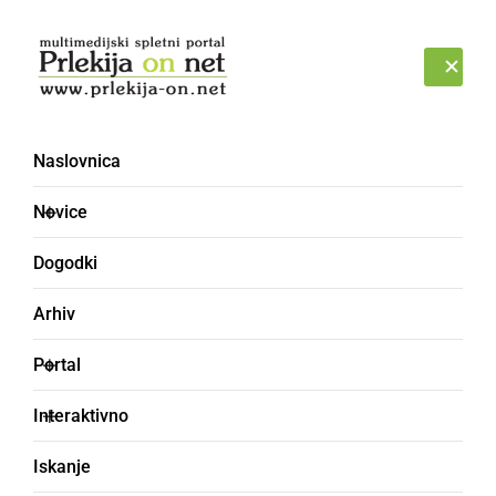
Prijava
NEDELJA, 9. AVGUST 2026
Naslovnica
Novice
Dogodki
Arhiv
ŠPORT
Portal
Veselica na Hardeku:
Interaktivno
Jeruzalem Ormož razbil
Iskanje
Borac iz Banja Luke