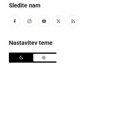
Sledite nam
Črna kronika
Kultura
Nastavitev teme
Šport
Politika
Gospodarstvo
Narava
Zanimivosti