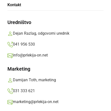
Veselica na Hardeku: Jeruzalem Ormož
Kontakt
razbil Borac iz Banja Luke
Uredništvo
ponedeljek, 28. oktober 2024 ob 11:39
Dejan Razlag, odgovorni urednik
041 956 530
ŠPORT
info@prlekija-on.net
Prleki bodo lovili pravljičnih sedem
Marketing
četrtek, 24. oktober 2024 ob 11:23
Damijan Toth, marketing
031 333 621
Popularne rubrike novic
marketing@prlekija-on.net
Družabno