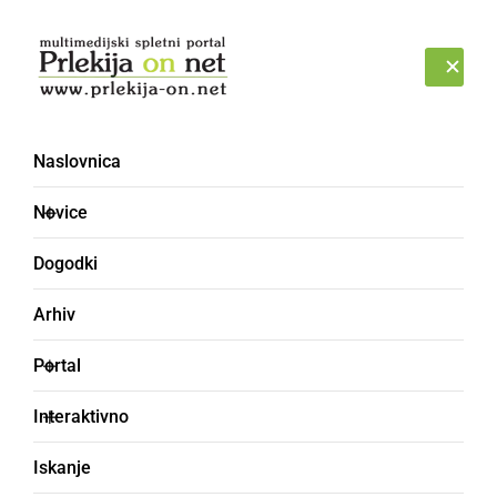
Prijava
NEDELJA, 9. AVGUST 2026
Naslovnica
Borac Banja Luka
Novice
Dogodki
Arhiv
Portal
Interaktivno
Iskanje
ŠPORT