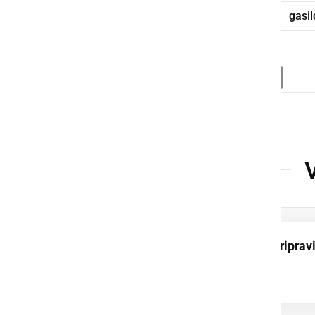
PGD Ljutomer
dan odprtih vrat
gasil
Deli
Facebook
X
Messenger
WhatsApp
Copy
PrintFrien
Email
Link
Ob Fričovi kapeli pripravi
vaško žegnanje in
druženje vaščanov