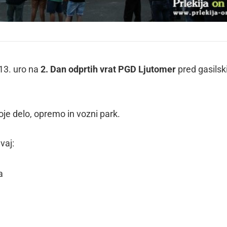
 13. uro na
2. Dan odprtih vrat PGD Ljutomer
pred gasilsk
je delo, opremo in vozni park.
vaj:
a