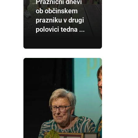
Praznični dnevi
ob občinskem
prazniku v drugi
polovici tedna ...