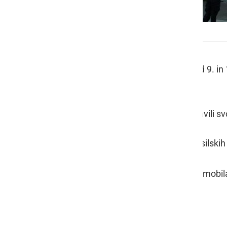
PGD Ljutomer
Vabljeni v soboto, 9. novembra, med 9. in
dom.
Na dogodku vam bodo člani predstavili svo
Oglejte si pa tudi praktični prikaz gasilskih 
- Prikaz vaj pionirjev in mladincev
- Tehnično reševanje rezanja iz avtomobil
- Tehnično reševanje iz višine
Vljudno vabljeni.