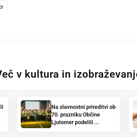
ci
dly
Več v kultura in izobraževanj
li
Na slavnostni prireditvi ob
70. prazniku Občine
Ljutomer podelili ...