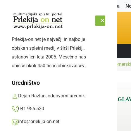
Naslovnica
No
Prlekija-on.net je največji in najbolje
obiskan spletni medij v širši Prlekiji,
Sledite nam:
PETEK, 7. AVGUST 2026
ustanovljen leta 2005. Mesečno nas
Naslovnica
Kultura in izobraževanje
Ljutomerski 
obišče okoli 450 tisoč obiskovalcev.
Uredništvo
Dejan Razlag, odgovorni urednik
041 956 530
info@prlekija-on.net