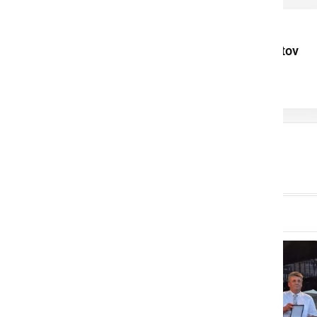
Uspehi mladih
ljutomerskih talentov
navdih za celotno
skupnost