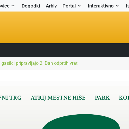
vice
Dogodki
Arhiv
Portal
Interaktivno
I
gasilci pripravljajo 2. Dan odprtih vrat