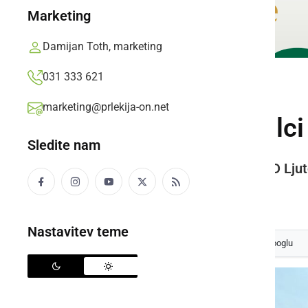
Marketing
Damijan Toth, marketing
031 333 621
KULTURA IN IZOBRAŽEVANJE
marketing@prlekija-on.net
Ljutomerski gasilci 
Sledite nam
Na dogodku vam bodo člani PGD Ljutom
Prlekija-on.net,
sobota, 2. november 2024 ob 08:29
Nastavitev teme
Izberite
Prlekijo
kot svoj prednostni vir na Googlu