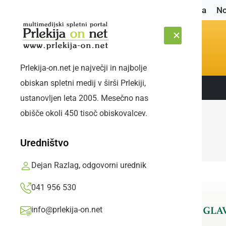
Naslovnica
No
Prlekija-on.net je največji in najbolje
obiskan spletni medij v širši Prlekiji,
Sledite nam:
SOBOTA, 8. AVGUST 2026
ustanovljen leta 2005. Mesečno nas
obišče okoli 450 tisoč obiskovalcev.
Uredništvo
Dejan Razlag, odgovorni urednik
041 956 530
info@prlekija-on.net