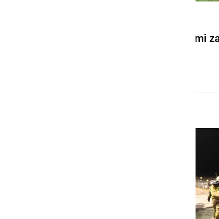
KULTURA IN IZOBRAŽEVANJE
V Prlekiji z novimi pobudami z
pomoč ljudem v nesrečah
torek, 28. julij 2026 ob 21:31