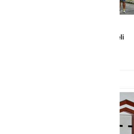
GOSPODARSTVO
Ljutomerski gasilci prevzeli
novo vozilo GVC-1
petek, 26. julij 2024 ob 19:34