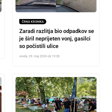
ČRNA KRONIKA
Zaradi razlitja bio odpadkov se
je širil neprijeten vonj, gasilci
so počistili ulice
sreda, 29. maj 2024 ob 19:28