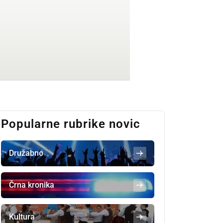
Popularne rubrike novic
Družabno
Črna kronika
Kultura