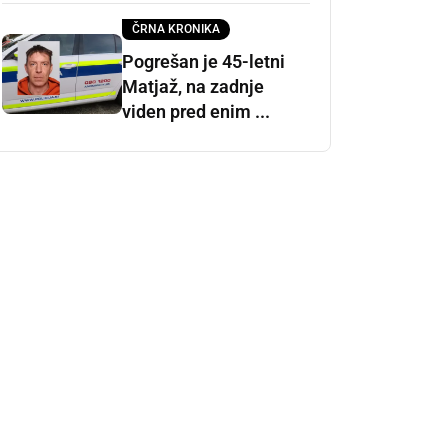
ČRNA KRONIKA
Pogrešan je 45-letni
Matjaž, na zadnje
viden pred enim ...