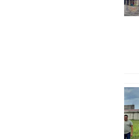
KULTURA IN IZOBRAŽEVANJE
Ljutomerski gasilci drugič
pripravili dan odprtih vrat
ponedeljek, 11. november 2024 ob 10:48