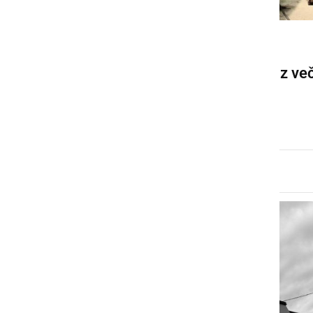
ČRNA KRONIKA
PGD Ljutomer v letu 2025 z ve
kot 100 intervencijami
ponedeljek, 26. januar 2026 ob 09:48