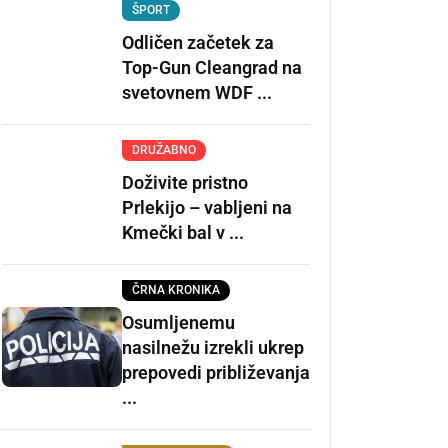
ŠPORT
Odličen začetek za
Top-Gun Cleangrad na
svetovnem WDF ...
DRUŽABNO
Doživite pristno
Prlekijo – vabljeni na
Kmečki bal v ...
ČRNA KRONIKA
Osumljenemu
nasilnežu izrekli ukrep
prepovedi približevanja
...