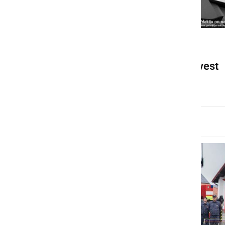
ČRNA KRONIKA
Gasilci sporočili žalostno vest
ponedeljek, 7. julij 2025 ob 18:31