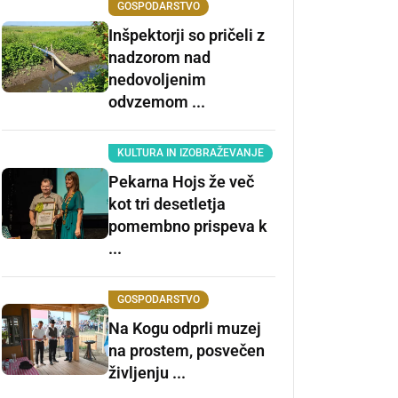
GOSPODARSTVO
Inšpektorji so pričeli z
nadzorom nad
nedovoljenim
odvzemom ...
KULTURA IN IZOBRAŽEVANJE
Pekarna Hojs že več
kot tri desetletja
pomembno prispeva k
...
GOSPODARSTVO
Na Kogu odprli muzej
na prostem, posvečen
življenju ...