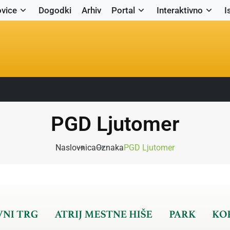
vice
Dogodki
Arhiv
Portal
Interaktivno
I
PGD Ljutomer
Naslovnica
Oznaka
PGD Ljutomer