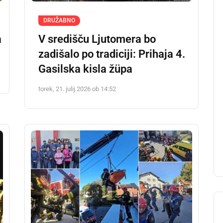
DRUŽABNO
a
V središču Ljutomera bo
zadišalo po tradiciji: Prihaja 4.
Gasilska kisla žüpa
torek, 21. julij 2026 ob 14:52