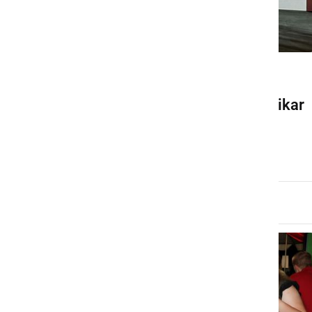
ČRNA KRONIKA
Gasilci pozivajo, da tega nikar
ne počnite
nedelja, 14. april 2024 ob 09:41