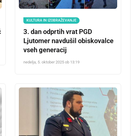
KULTURA IN IZOBRAŽEVANJE
č
3. dan odprtih vrat PGD
Ljutomer navdušil obiskovalce
vseh generacij
nedelja, 5. oktober 2025 ob 13:19