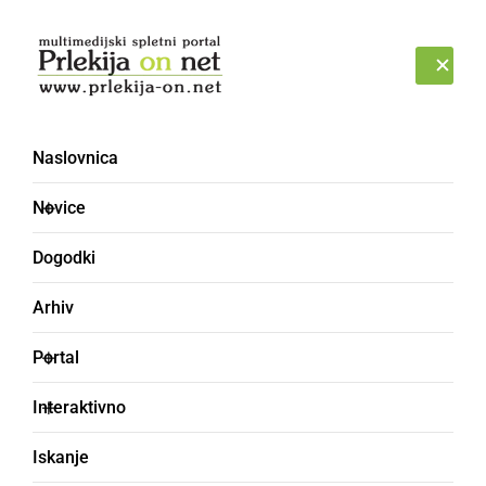
Prijava
ČETRTEK, 6. AVGUST 2026
Naslovnica
Novice
Dogodki
Arhiv
ČRNA KRONIKA
Portal
Policija potrdila, da so v
Interaktivno
letalski nesreči umrle
Iskanje
vsaj tri osebe