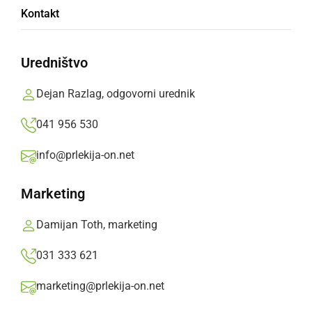
Kontakt
Ogled še poteka, nadaljujejo z zbiranjem
obvestil o okoliščinah in vzroku nesreče.
Uredništvo
Prlekija-on.net,
nedelja, 17. november 2024 ob 19:06
Dejan Razlag, odgovorni urednik
041 956 530
»
Izberite
Prlekijo
kot svoj prednostni vir na Googlu
info@prlekija-on.net
Marketing
Damijan Toth, marketing
031 333 621
marketing@prlekija-on.net