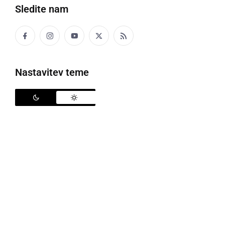
Sledite nam
Letalska nesreča v Prekmurju
Nastavitev teme
Poročali smo že o današnji tragični letalski nesreči, ki
se je zgodila na območju Prekmurja.
Robert Roudi
,
vodja Oddelka za splošno kriminaliteto v Sektorju
kriminalistične policije PU Murska Sobota je zvečer
podal kratko izjavo za javnost glede letalske
nesreče.
Kot je pojasnil, jih je danes malo pred 12. uro regijski
center za obveščanje obvestil o letalski nesreči, ki se
je zgodila v naselju Gančani. Po prvih informacijah