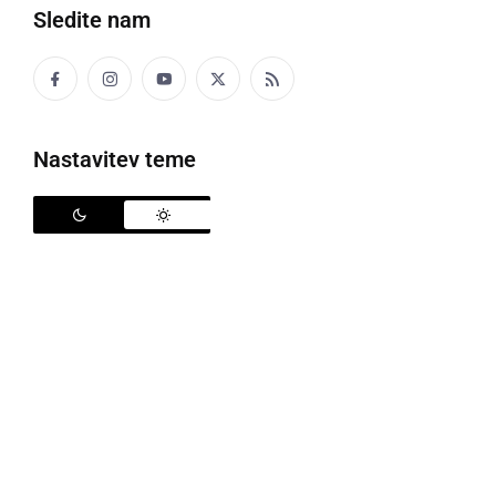
Sledite nam
Policija
Nastavitev teme
Policisti Policijske postaje Ptuj so iskali pogrešano
15-letnico, ki je bila pogrešana od 2.12.2024. V torek
zjutraj so sporočili, da je pogrešana bila najdena živa.
Pogrešanje ni bilo posledica kaznivega dejanja ali
prekrška.
Ker je zadeva zaključena, smo iz medija umaknili
fotografijo in osebni opis.