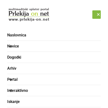
Prijava
NEDELJA, 9. AVGUST 2026
Naslovnica
Novice
Dogodki
Arhiv
ČRNA KRONIKA
Portal
Policisti preklicali
Interaktivno
iskanje, mladoletnico so
Iskanje
našli