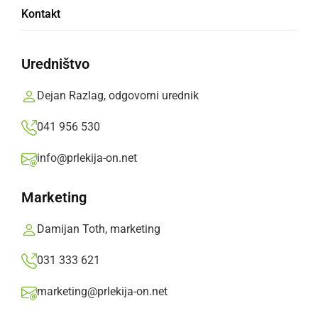
Kontakt
Pogrešanje ni bilo posledica kaznivega dejanja
ali prekrška.
Uredništvo
Prlekija-on.net,
torek, 3. december 2024 ob 08:10
Dejan Razlag, odgovorni urednik
041 956 530
»
Izberite
Prlekijo
kot svoj prednostni vir na Googlu
info@prlekija-on.net
Marketing
Damijan Toth, marketing
031 333 621
marketing@prlekija-on.net