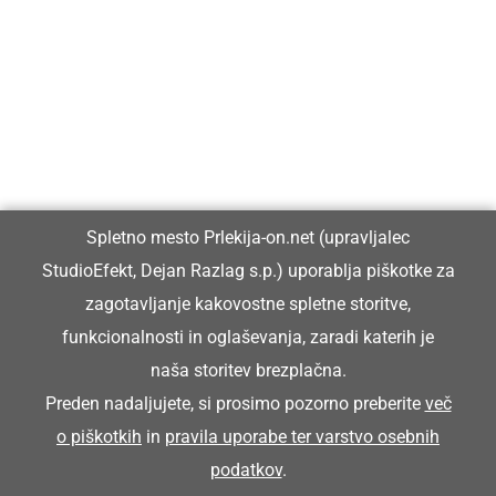
Prlekija-on.net je največji in najbolje obiskan spletni medij v
Prlekiji.
Vpisan je v razvid medijev, ki ga vodi Ministrstvo za kulturo
Republike Slovenije, pod zaporedno številko 1529.
Glavni in odgovorni urednik:
Spletno mesto Prlekija-on.net (upravljalec
Dejan Razlag
StudioEfekt, Dejan Razlag s.p.) uporablja piškotke za
info@prlekija-on.net
zagotavljanje kakovostne spletne storitve,
funkcionalnosti in oglaševanja, zaradi katerih je
naša storitev brezplačna.
Preden nadaljujete, si prosimo pozorno preberite
več
o piškotkih
in
pravila uporabe ter varstvo osebnih
© Prlekija-on.net | 2005 - 2026 | Vse pravice pridržane |
podatkov
.
info@prlekija-on.net