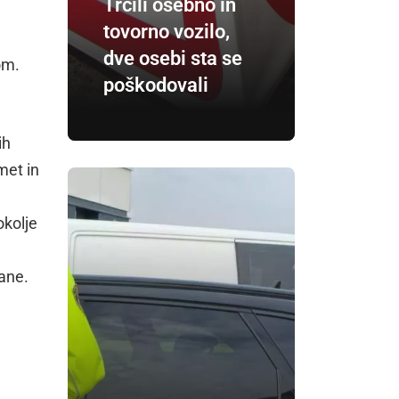
Trčili osebno in
tovorno vozilo,
dve osebi sta se
om.
poškodovali
ih
met in
okolje
tane.