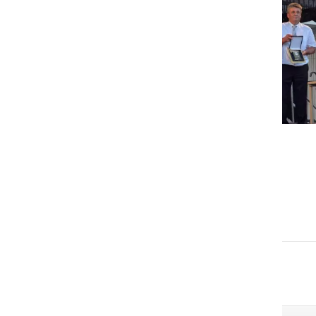
GOSPODARSTVO
Obrtnik leta 2026 je Milan
Horvat