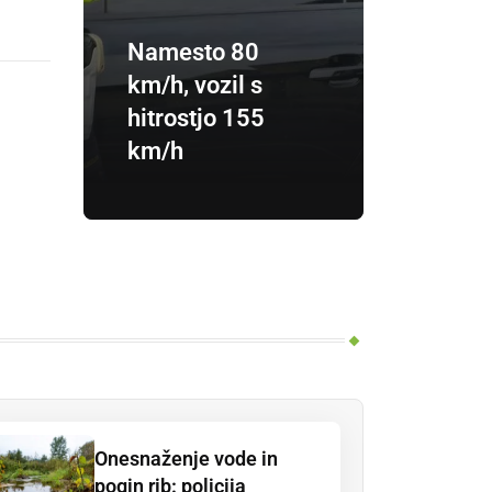
Namesto 80
km/h, vozil s
hitrostjo 155
km/h
Onesnaženje vode in
pogin rib: policija