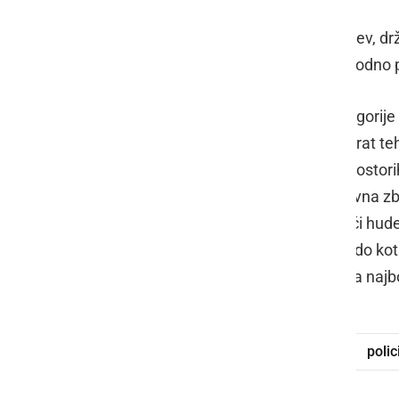
Policisti so v Pincah prijeli devet tujcev, d
državo. Tujci so zaprosili za mednarodno
Uporaba pirotehničnih izdelkov kategorije F
decembra do 1. januarja, pa tudi takrat teh
naseljih, zgradbah in vseh zaprtih prostorih
na površinah, na katerih potekajo javna z
pirotehničnih izdelkov lahko povzroči hud
in lahko povzroči premoženjsko škodo kot 
Prekmurja je bila letos razglašena za najb
tujci
nezakoniti vstop
meja
polic