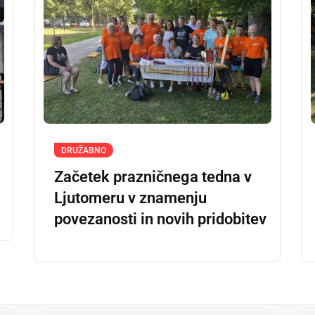
DRUŽABNO
Začetek prazničnega tedna v
Ljutomeru v znamenju
povezanosti in novih pridobitev