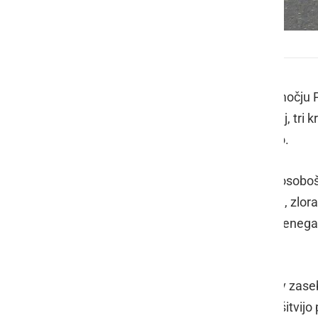
Policija
V zadnjih 24 urah so policisti na območj
materialno škodo. 11 kaznivih dejanj, tri kr
nedovoljenem vstopu v našo državo.
Na področju kriminalitete so murskosoboško
povzročitev lahke telesne poškodbe, zlora
pomoč in nevarnost ter tatvino bakrenega k
ljutomerski pa vlom v hišo.
Javni red in mir je bil kršen dvakrat v zas
intervenciji policistov pomirili in s kršitvijo