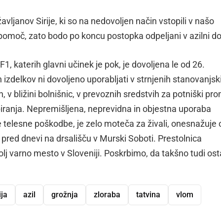
ržavljanov Sirije, ki so na nedovoljen način vstopili v našo
 pomoč, zato bodo po koncu postopka odpeljani v azilni d
1, katerih glavni učinek je pok, je dovoljena le od 26.
 izdelkov ni dovoljeno uporabljati v strnjenih stanovanjsk
, v bližini bolnišnic, v prevoznih sredstvih za potniški pro
biranja. Nepremišljena, neprevidna in objestna uporaba
e telesne poškodbe, je zelo moteča za živali, onesnažuje 
pred dnevi na drsališču v Murski Soboti. Prestolnica
olj varno mesto v Sloveniji. Poskrbimo, da takšno tudi os
ija
azil
grožnja
zloraba
tatvina
vlom