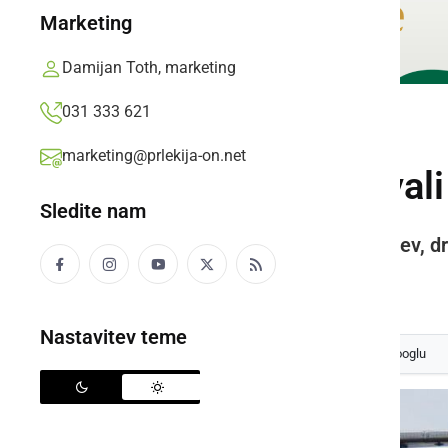
Marketing
Damijan Toth, marketing
031 333 621
ČRNA KRONIKA
marketing@prlekija-on.net
V torek obravnavali
Sledite nam
Policisti so prijeli tudi devet tujcev,
Prlekija-on.net,
sreda, 11. december 2024 ob 08:22
Nastavitev teme
Izberite
Prlekijo
kot svoj prednostni vir na Googlu