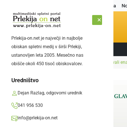
Naslovnica
No
Prlekija-on.net je največji in najbolje
obiskan spletni medij v širši Prlekiji,
Sledite nam:
ČETRTEK, 6. AVGUST 2026
ustanovljen leta 2005. Mesečno nas
Naslovnica
Črna kronika
V torek obravnavali ena
obišče okoli 450 tisoč obiskovalcev.
Uredništvo
Dejan Razlag, odgovorni urednik
041 956 530
info@prlekija-on.net