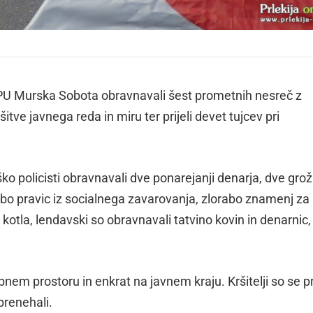
u PU Murska Sobota obravnavali šest prometnih nesreč z
šitve javnega reda in miru ter prijeli devet tujcev pri
 policisti obravnavali dve ponarejanji denarja, dve grožn
bo pravic iz socialnega zavarovanja, zlorabo znamenj za
otla, lendavski so obravnavali tatvino kovin in denarnic,
ebnem prostoru in enkrat na javnem kraju. Kršitelji so se pr
 prenehali.