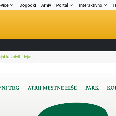
vice
Dogodki
Arhiv
Portal
Interaktivno
I
jst kaznivih dejanj