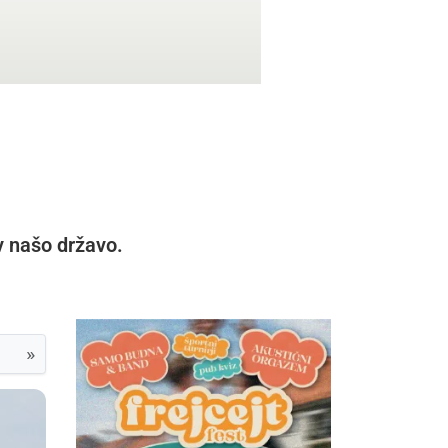
 v našo državo.
»