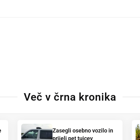
dly
Več v črna kronika
e
Zasegli osebno vozilo in
prijeli pet tujcev