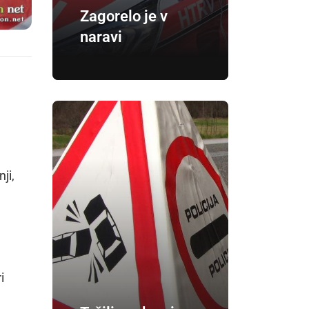
Zagorelo je v
naravi
ji,
i