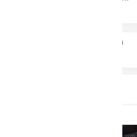
Zagorelo na sončni
elektrarni