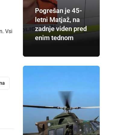
Pogrešan je 45-
letni Matjaž, na
zadnje viden pred
n. Vsi
enim tednom
ina