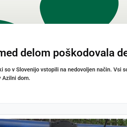
je med delom poškodovala d
 ki so v Slovenijo vstopili na nedovoljen način. Vsi 
v Azilni dom.