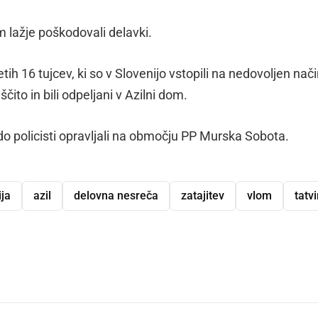
m lažje poškodovali delavki.
tih 16 tujcev, ki so v Slovenijo vstopili na nedovoljen nači
ito in bili odpeljani v Azilni dom.
do policisti opravljali na območju PP Murska Sobota.
ija
azil
delovna nesreča
zatajitev
vlom
tatv
dly