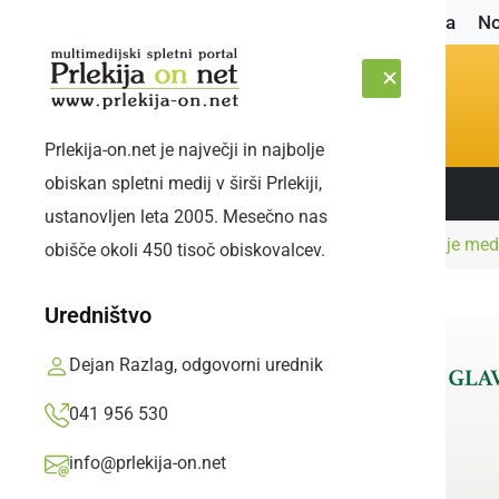
Naslovnica
No
Prlekija-on.net je največji in najbolje
obiskan spletni medij v širši Prlekiji,
Sledite nam:
SOBOTA, 8. AVGUST 2026
ustanovljen leta 2005. Mesečno nas
Naslovnica
Črna kronika
V Stročji vasi se je m
obišče okoli 450 tisoč obiskovalcev.
Uredništvo
Dejan Razlag, odgovorni urednik
041 956 530
info@prlekija-on.net