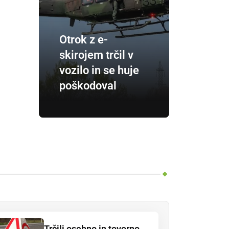
Otrok z e-
skirojem trčil v
vozilo in se huje
poškodoval
Trčili osebno in tovorno