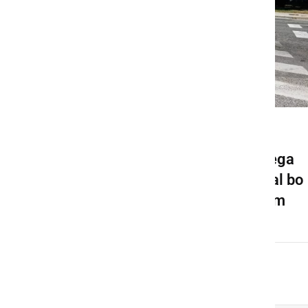
GOSPODARSTVO
Pričela se bo gradnja novega
krožišča v Ljutomeru, veljal bo
spremenjen prometni režim