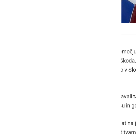
Policija
V preteklem dnevu so policisti na območj
katerih je nastala samo materialna škoda, 
nesreči pri delu, prijeli 16 tujcev, ki so v 
prostorih in dve povoženji divjadi.
Na področju kriminalitete so obravnavali ta
tatvino goriva na bencinskem servisu in gol
Javni red in mir je bil kršen sedemkrat na 
intervenciji policistov pomirili in s kršitva