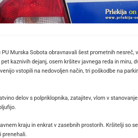
u PU Murska Sobota obravnavali šest prometnih nesreč, 
pet kaznivih dejanj, osem kršitev javnega reda in miru, d
Slovenijo vstopili na nedovoljen način, tri poškodbe na parki
tvino delov s polpriklopnika, zatajitev, vlom v stanovanje
jufijo.
javnem kraju in enkrat v zasebnih prostorih. Kršitelji so s
mi prenehali.