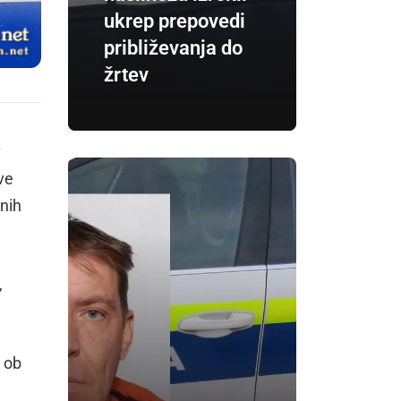
ukrep prepovedi
približevanja do
žrtev
v
ve
rnih
,
e ob