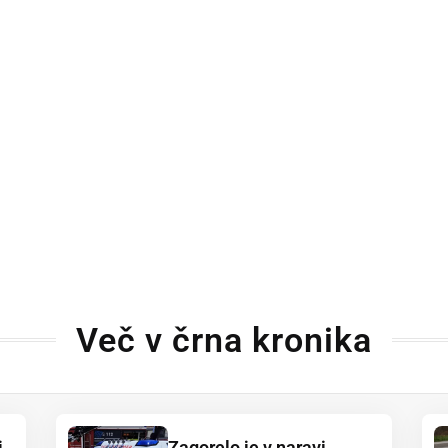
Več v črna kronika
i
Zagorelo je v naravi