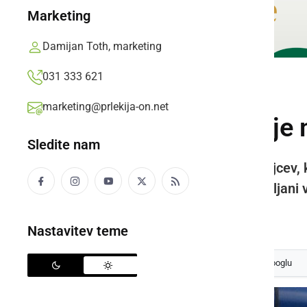
Marketing
Damijan Toth, marketing
031 333 621
ČRNA KRONIKA
marketing@prlekija-on.net
V Stročji vasi se 
Sledite nam
Skupno je bilo prijetih tudi 16 tujcev,
mednarodno zaščito in bili odpeljani 
Prlekija-on.net,
torek, 17. december 2024 ob 07:59
Nastavitev teme
Izberite
Prlekijo
kot svoj prednostni vir na Googlu