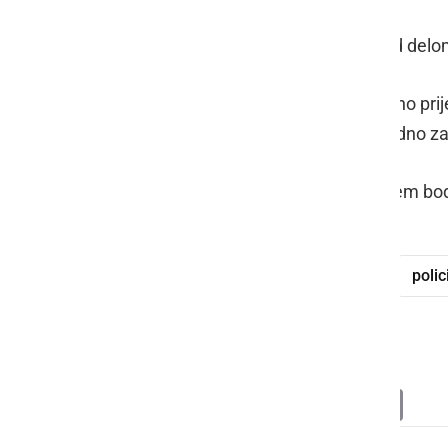
V Odrancih in Stročji vasi sta se med delo
V Genterovcih in Pincah je bilo skupno prije
so v postopku zaprosili za mednarodno zašč
Pogostejše meritve hitrosti z radarjem bo
tujci
nezakoniti vstop
meja
polic
goljufija
Deli
Facebook
X
Messenger
WhatsApp
Copy
PrintFrien
Email
Link