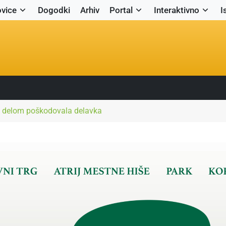
vice
Dogodki
Arhiv
Portal
Interaktivno
I
ed delom poškodovala delavka