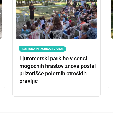
KULTURA IN IZOBRAŽEVANJE
Ljutomerski park bo v senci
mogočnih hrastov znova postal
prizorišče poletnih otroških
pravljic