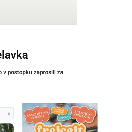
elavka
so v postopku zaprosili za
»