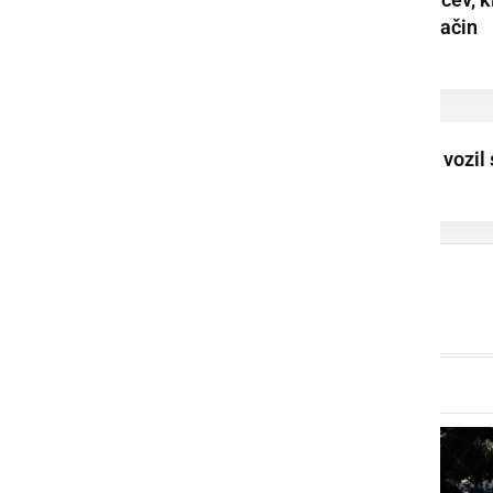
so na nedovoljen način
vstopili v našo ...
Namesto 80 km/h, vozil 
hitrostjo 155 km/h