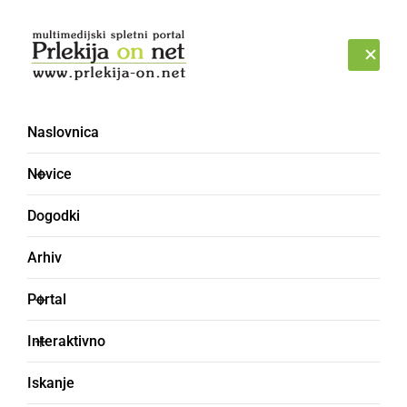
Prijava
PETEK, 7. AVGUST 2026
Naslovnica
Novice
Dogodki
Arhiv
DRUŽABNO
Portal
Letos v mrzlo Muro
Interaktivno
skočilo devet
Iskanje
pogumnežev