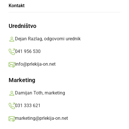
Kontakt
Na prvi dan leta 2025 je imela reka Mura po
uradnih hidroloških podatkih 2,4 °C.
Uredništvo
Sara Vinkovič,
sreda, 1. januar 2025 ob 19:24
Dejan Razlag, odgovorni urednik
041 956 530
»
Izberite
Prlekijo
kot svoj prednostni vir na Googlu
info@prlekija-on.net
Marketing
Damijan Toth, marketing
031 333 621
marketing@prlekija-on.net