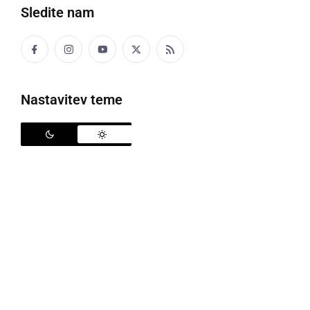
Sledite nam
Novoletni skok v Muro
Nastavitev teme
Tudi tokrat so se na prvi dan novega leta zbrali
pogumneži, ki so skočili v mrzlo reko Muro, z brega
pa jih je bodrila množica obiskovalcev. Na prvi dan
leta 2025 je imela reka Mura po uradnih hidroloških
podatkih 2,4 °C.
Tako se je ob turistični točki Siva čaplja na Moti
zbralo devet pogumnežev, na čelu s pobudnikom
skoka v Muro,
Iztokom Pihlarjem
.