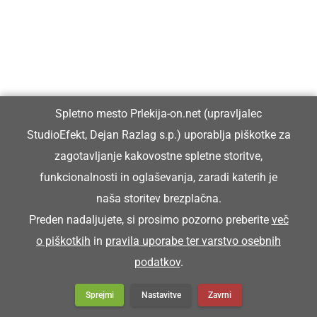
Spletno mesto Prlekija-on.net (upravljalec
StudioEfekt, Dejan Razlag s.p.) uporablja piškotke za
zagotavljanje kakovostne spletne storitve,
funkcionalnosti in oglaševanja, zaradi katerih je
naša storitev brezplačna.
Preden nadaljujete, si prosimo pozorno preberite
več
o piškotkih
in
pravila uporabe ter varstvo osebnih
podatkov
.
Sprejmi
Nastavitve
Zavrni