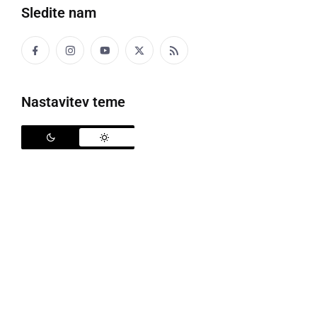
Sledite nam
Pustni torek na Ptuju
Nastavitev teme
Na Ptuju se je na pustni torek po 11 dneh zaključilo
65. Kurentovanje, ki je tako po številu obiskovalcev iz
Slovenije in tujine kot tudi po številu nastopajočih
upravičilo sloves enega osrednjih festivalov
etnografske in kulturne dediščine v Srednji Evropi.
Napovedi organizatorjev o pričakovanju več kot
100.000 obiskovalcev na vseh dogodkih
Kurentovanja so se uresničile.
Danes ob 13. uri je oblast v mestu od
Marka