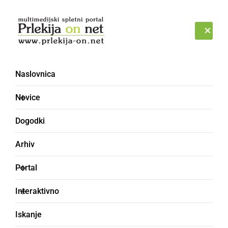
Prijava
SOBOTA, 8. AVGUST 2026
Naslovnica
Novice
Dogodki
Arhiv
DRUŽABNO
Portal
Pester pustni torek na
Interaktivno
ulicah in trgih, pusta pa
Iskanje
so obsodili in zaprli