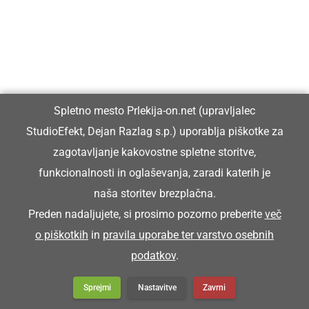
Kmečki bal v Križevce
Spletno mesto Prlekija-on.net (upravljalec
StudioEfekt, Dejan Razlag s.p.) uporablja piškotke za
zagotavljanje kakovostne spletne storitve,
funkcionalnosti in oglaševanja, zaradi katerih je
naša storitev brezplačna.
Preden nadaljujete, si prosimo pozorno preberite
več
o piškotkih
in
pravila uporabe ter varstvo osebnih
podatkov
.
Sprejmi
Nastavitve
Zavrni