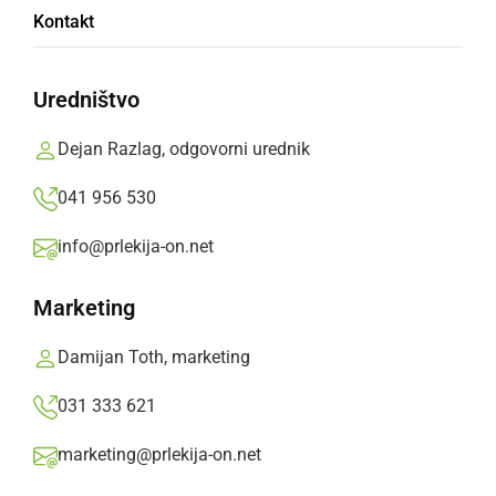
Kontakt
S pokopom pusta se je zaključilo 65.
Kurentovanje.
Uredništvo
Prlekija-on.net,
torek, 4. marec 2025 ob 16:15
Dejan Razlag, odgovorni urednik
041 956 530
»
Izberite
Prlekijo
kot svoj prednostni vir na Googlu
info@prlekija-on.net
Marketing
Damijan Toth, marketing
031 333 621
marketing@prlekija-on.net