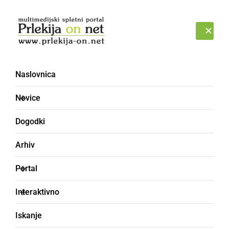
Prijava
ČETRTEK, 6. AVGUST 2026
Naslovnica
Novice
Dogodki
Arhiv
ŠPORT
Portal
Ljutomerski karateisti
Interaktivno
so se udeležili
Iskanje
mednarodnega turnirja v