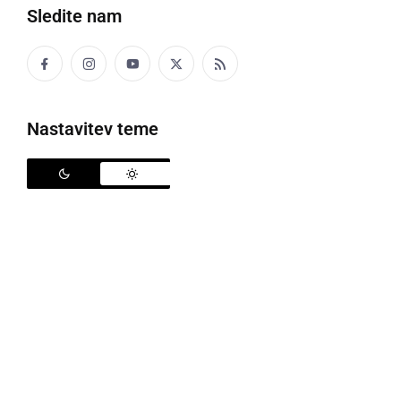
Sledite nam
Ljutomerski karateisti v Slovenskih Konjicah
Nastavitev teme
V soboto, 15. marca, je v Slovenskih Konjicah potekal
7. HORSE CUP, mednarodni turnir v karateju.
Udeležili so se ga tudi karateisti Karate sekcije TVD
Partizan Ljutomer in dosegli naslednje rezultate:
U10 team kata (8-6kyu):
(
Liam Vela Rauter
,
Vito Drevenšek
in
Teo Čuček
): 1.
mesto