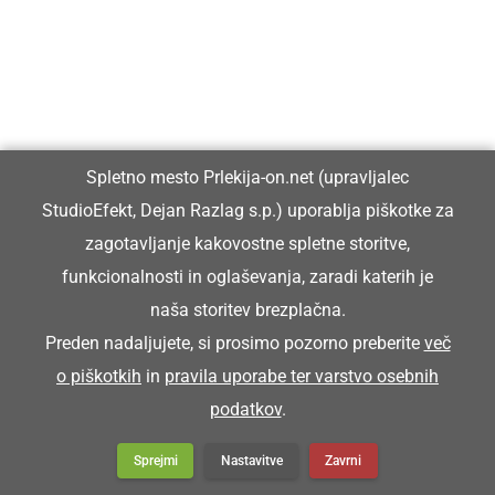
Spletno mesto Prlekija-on.net (upravljalec
StudioEfekt, Dejan Razlag s.p.) uporablja piškotke za
zagotavljanje kakovostne spletne storitve,
Prlekija-on.net je največji in najbolje obiskan spletni medij v
funkcionalnosti in oglaševanja, zaradi katerih je
Prlekiji.
naša storitev brezplačna.
Preden nadaljujete, si prosimo pozorno preberite
več
Vpisan je v razvid medijev, ki ga vodi Ministrstvo za kulturo
o piškotkih
in
pravila uporabe ter varstvo osebnih
Republike Slovenije, pod zaporedno številko 1529.
podatkov
.
Glavni in odgovorni urednik:
Sprejmi
Nastavitve
Zavrni
Dejan Razlag