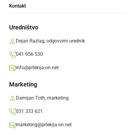
Kontakt
Slovenskih Konjicah
Uredništvo
Nastopili so uspešno, saj so osvojili eno prvo in
dve drugi mesti.
Dejan Razlag, odgovorni urednik
Prlekija-on.net,
nedelja, 16. marec 2025 ob 16:36
041 956 530
info@prlekija-on.net
»
Izberite
Prlekijo
kot svoj prednostni vir na Googlu
Marketing
Damijan Toth, marketing
031 333 621
marketing@prlekija-on.net