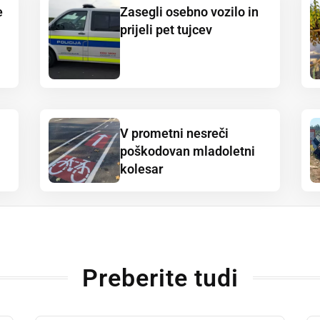
e
Zasegli osebno vozilo in
prijeli pet tujcev
V prometni nesreči
poškodovan mladoletni
kolesar
Preberite tudi