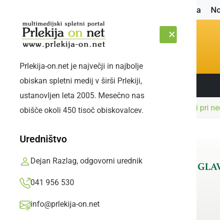
Naslovnica
No
Prlekija-on.net je največji in najbolje
obiskan spletni medij v širši Prlekiji,
Sledite nam:
ČETRTEK, 6. AVGUST 2026
ustanovljen leta 2005. Mesečno nas
Naslovnica
Črna kronika
Ormoški policisti pri n
obišče okoli 450 tisoč obiskovalcev.
Uredništvo
Dejan Razlag, odgovorni urednik
041 956 530
info@prlekija-on.net