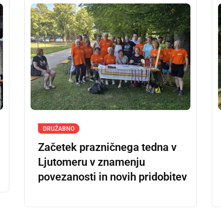
DRUŽABNO
Začetek prazničnega tedna v
Ljutomeru v znamenju
povezanosti in novih pridobitev