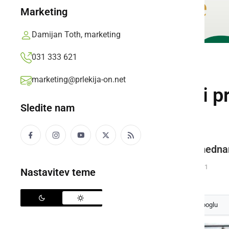
Marketing
Damijan Toth, marketing
031 333 621
ČRNA KRONIKA
marketing@prlekija-on.net
Ormoški policisti p
Sledite nam
tujcev
Vsi so v postopku zaprosili za medna
Prlekija-on.net,
ponedeljek, 17. marec 2025 ob 14:51
Nastavitev teme
Izberite
Prlekijo
kot svoj prednostni vir na Googlu