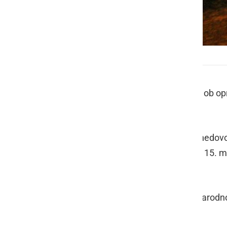
Tujci
Policisti policijske postaje Ormož so ob o
nedovoljeni prehod državne meje.
V petek, 14. marca, so ob 18.00 pri nedov
in enega državljana Irana. V soboto, 15.
prijeli dva državljana Afganistana.
Vsi so v postopku zaprosili za mednarodno