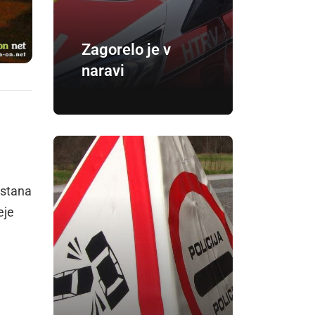
Zagorelo je v
naravi
istana
eje