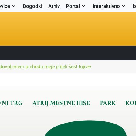
vice
Dogodki
Arhiv
Portal
Interaktivno
I
edovoljenem prehodu meje prijeli šest tujcev