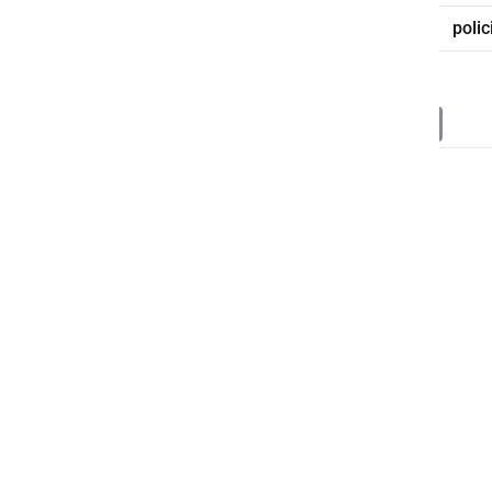
tujci
nezakoniti vstop
meja
polic
Deli
Facebook
X
Messenger
WhatsApp
Copy
PrintFrien
Email
Link