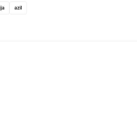
ija
azil
dly