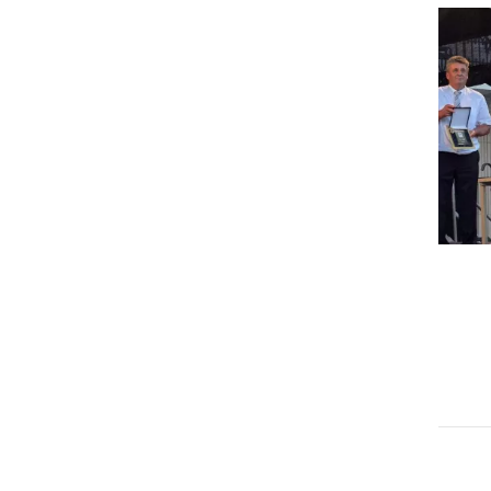
GOSPODARSTVO
Obrtnik leta 2026 je Milan
Horvat