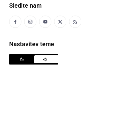
Sledite nam
Nastavitev teme
Policisti so zasegli dva traktorja
Policisti na območju PU Murska Sobota so v
preteklem dnevu obravnavali sedem kaznivih dejanj,