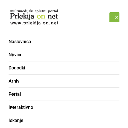
Prijava
SOBOTA, 8. AVGUST 2026
Naslovnica
Novice
Dogodki
Arhiv
ČRNA KRONIKA
Portal
Zasegli dva traktorja,
Interaktivno
oba voznika sta vozila
Iskanje
pod vplivom alkohola,