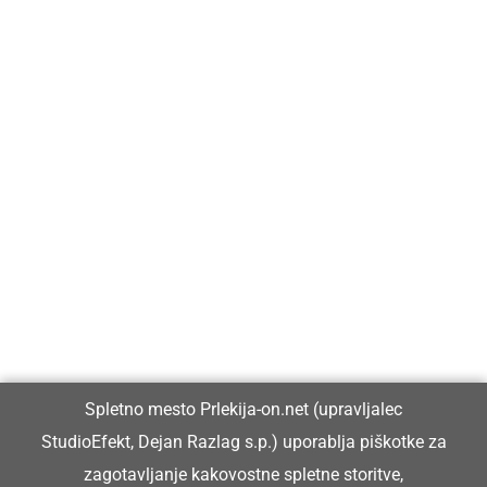
Prlekija-on.net je največji in najbolje obiskan spletni medij v
Prlekiji.
Vpisan je v razvid medijev, ki ga vodi Ministrstvo za kulturo
Republike Slovenije, pod zaporedno številko 1529.
Glavni in odgovorni urednik:
Spletno mesto Prlekija-on.net (upravljalec
Dejan Razlag
StudioEfekt, Dejan Razlag s.p.) uporablja piškotke za
info@prlekija-on.net
zagotavljanje kakovostne spletne storitve,