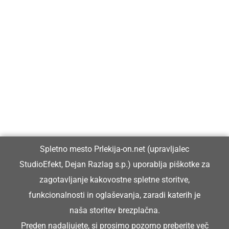
Prlekija-on.net je največji in najbolje obiskan spletni medij v
Prlekiji.
Vpisan je v razvid medijev, ki ga vodi Ministrstvo za kulturo
Republike Slovenije, pod zaporedno številko 1529.
Glavni in odgovorni urednik:
Spletno mesto Prlekija-on.net (upravljalec
Dejan Razlag
StudioEfekt, Dejan Razlag s.p.) uporablja piškotke za
info@prlekija-on.net
zagotavljanje kakovostne spletne storitve,
funkcionalnosti in oglaševanja, zaradi katerih je
naša storitev brezplačna.
Preden nadaljujete, si prosimo pozorno preberite
več