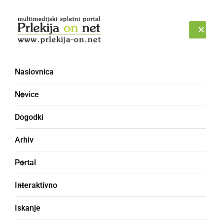
Prijava
NEDELJA, 9. AVGUST 2026
Naslovnica
pretep
Novice
Dogodki
Arhiv
Portal
Interaktivno
Iskanje
ČRNA KRONIKA