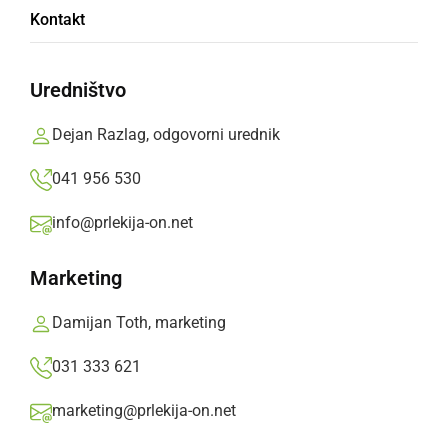
Kontakt
vrniti nazaj v bazo
Uredništvo
Ekipa NMP Ljutomer je nato sama prepeljala
obolelo osebo v UKC Maribor.
Dejan Razlag, odgovorni urednik
Prlekija-on.net,
petek, 25. april 2025 ob 19:27
041 956 530
info@prlekija-on.net
»
Izberite
Prlekijo
kot svoj prednostni vir na Googlu
Marketing
Damijan Toth, marketing
031 333 621
marketing@prlekija-on.net