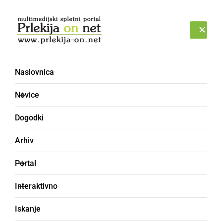
Prijava
SOBOTA, 8. AVGUST 2026
Naslovnica
Novice
Dogodki
Arhiv
ČRNA KRONIKA
Portal
V Ljutomer poletel
Interaktivno
helikopter, a se je zaradi
Iskanje
tehničnih težav moral