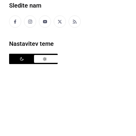
Sledite nam
Helikopter se je moral vrniti v bazo
Nastavitev teme
V petek, 25. aprila, okoli 13. ure je Regijski center
Murska Sobota prejel klic iz Dispečerskega centra
zdravstva Maribor, da je bil aktiviran HNMP Maribor.
Sledila je aktivacija enote PGD Ljutomer na
hipodrom v Ljutomer, kjer so kraj mesta pristanka
helikopterja zavarovali.
Čez čas so prejeli obvestilo, da se je helikopter
zaradi tehničnih težav moral vrniti nazaj v bazo.