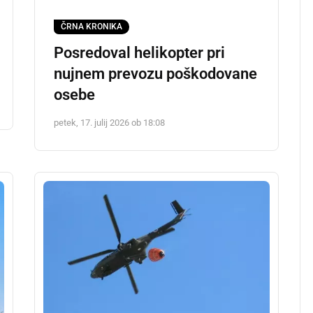
ČRNA KRONIKA
Posredoval helikopter pri
nujnem prevozu poškodovane
osebe
petek, 17. julij 2026 ob 18:08