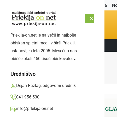
Naslovnica
No
Prlekija-on.net je največji in najbolje
obiskan spletni medij v širši Prlekiji,
Sledite nam:
PETEK, 7. AVGUST 2026
ustanovljen leta 2005. Mesečno nas
obišče okoli 450 tisoč obiskovalcev.
Uredništvo
Dejan Razlag, odgovorni urednik
041 956 530
info@prlekija-on.net