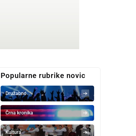
Popularne rubrike novic
Družabno
Črna kronika
Kultura