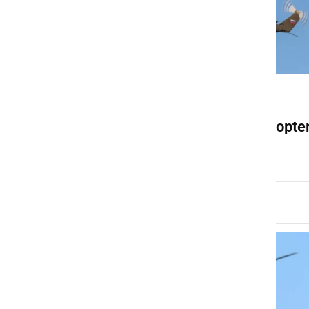
ČRNA KRONIKA
V Prlekiji posredoval helikopte
torek, 26. maj 2026 ob 12:26