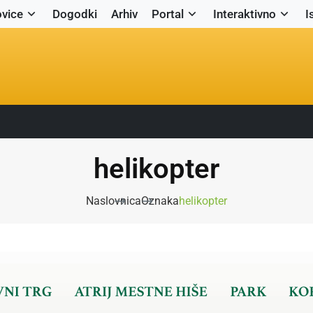
vice
Dogodki
Arhiv
Portal
Interaktivno
I
helikopter
Naslovnica
Oznaka
helikopter