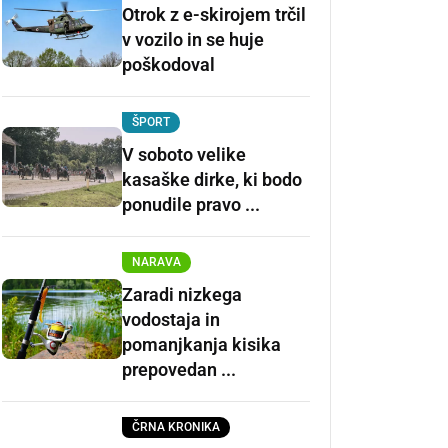
Otrok z e-skirojem trčil
v vozilo in se huje
poškodoval
ŠPORT
V soboto velike
kasaške dirke, ki bodo
ponudile pravo ...
NARAVA
Zaradi nizkega
vodostaja in
pomanjkanja kisika
prepovedan ...
ČRNA KRONIKA