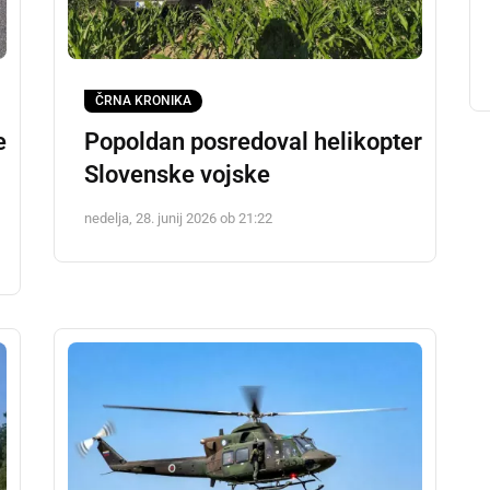
ČRNA KRONIKA
e
Popoldan posredoval helikopter
Slovenske vojske
nedelja, 28. junij 2026 ob 21:22