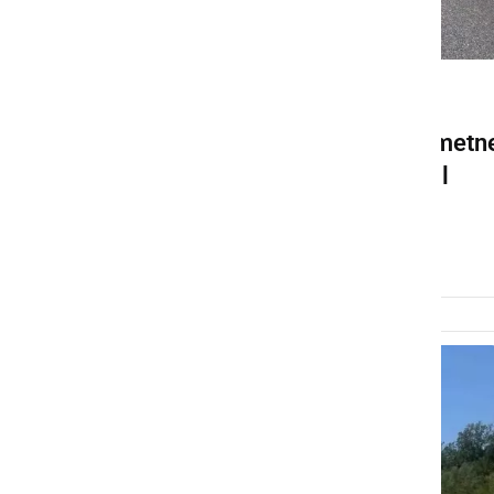
ČRNA KRONIKA
Znane so podrobnosti prometn
nesreče, kjer je posredoval
helikopter
ponedeljek, 29. junij 2026 ob 08:18