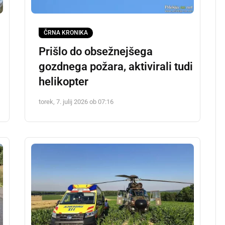
ČRNA KRONIKA
Prišlo do obsežnejšega
gozdnega požara, aktivirali tudi
helikopter
torek, 7. julij 2026 ob 07:16