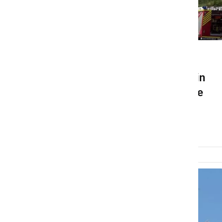
ČRNA KRONIKA
Voznica zapeljala s ceste in
trčila v steber, odpeljal jo je
helikopter
sobota, 27. junij 2026 ob 15:03