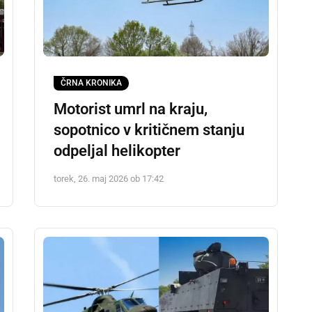
ČRNA KRONIKA
Motorist umrl na kraju,
sopotnico v kritičnem stanju
odpeljal helikopter
torek, 26. maj 2026 ob 17:42