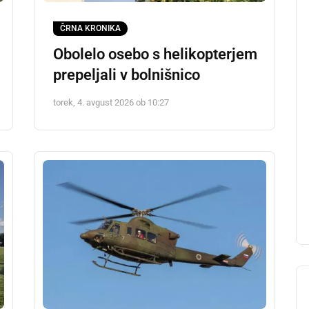
ČRNA KRONIKA
Obolelo osebo s helikopterjem
prepeljali v bolnišnico
torek, 4. avgust 2026 ob 10:27