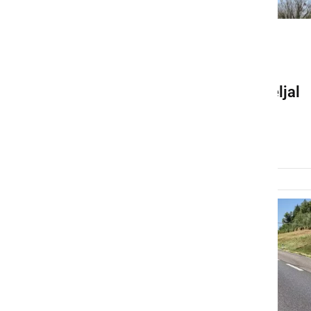
ČRNA KRONIKA
Huda nesreča pri delu s
traktorjem, moškega odpeljal
helikopter
torek, 14. julij 2026 ob 06:49