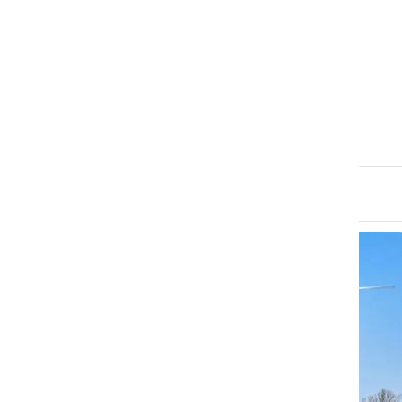
ČRNA KRONIKA
V Ljutomeru posredoval
helikopter
petek, 24. julij 2026 ob 19:27