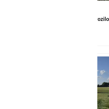
ČRNA KRONIKA
Otrok z e-skirojem trčil v vozilo
in se huje poškodoval
petek, 7. avgust 2026 ob 10:09