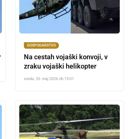
GOSPODARSTVO
r
Na cestah vojaški konvoji, v
zraku vojaški helikopter
sreda, 20. maj 2026 ob 15:01