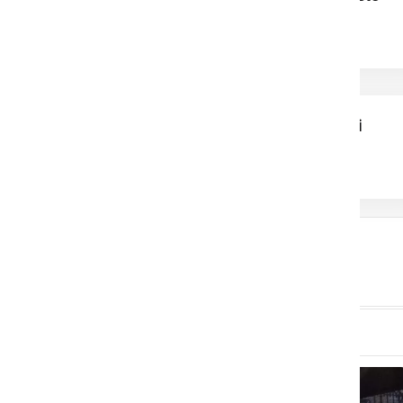
Zagorelo na sončni
elektrarni