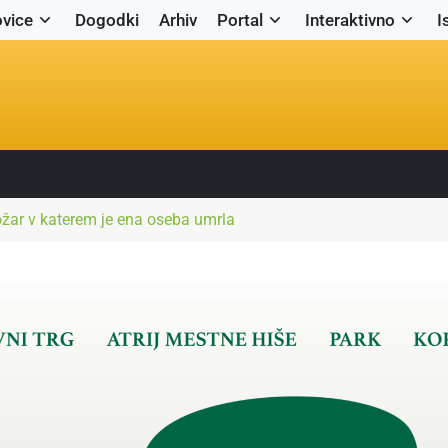
vice
Dogodki
Arhiv
Portal
Interaktivno
I
požar v katerem je ena oseba umrla