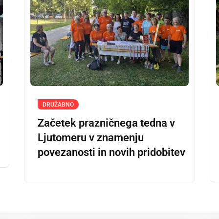
DRUŽABNO
Začetek prazničnega tedna v
Ljutomeru v znamenju
povezanosti in novih pridobitev