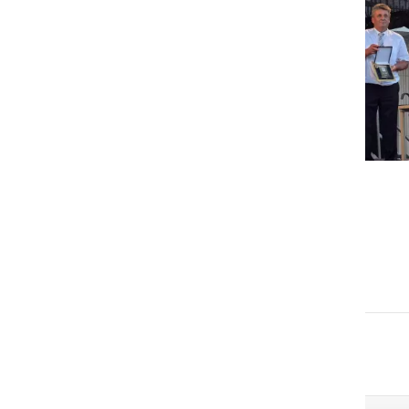
GOSPODARSTVO
Obrtnik leta 2026 je Milan
Horvat