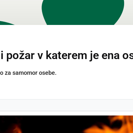
li požar v katerem je ena 
šlo za samomor osebe.