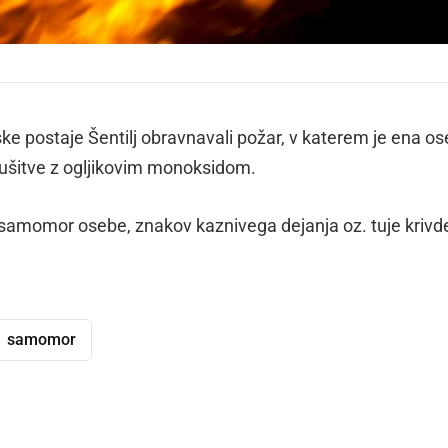
ske postaje Šentilj obravnavali požar, v katerem je ena o
adušitve z ogljikovim monoksidom.
a samomor osebe, znakov kaznivega dejanja oz. tuje krivd
samomor
dly