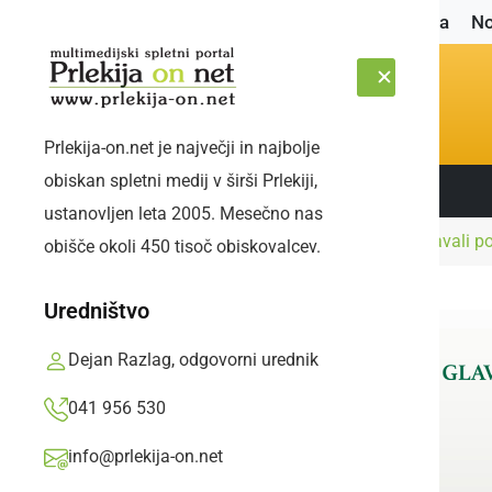
Naslovnica
No
Prlekija-on.net je največji in najbolje
obiskan spletni medij v širši Prlekiji,
Sledite nam:
PETEK, 7. AVGUST 2026
ustanovljen leta 2005. Mesečno nas
Naslovnica
Črna kronika
Policisti obravnavali 
obišče okoli 450 tisoč obiskovalcev.
Uredništvo
Dejan Razlag, odgovorni urednik
041 956 530
info@prlekija-on.net