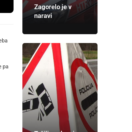
Zagorelo je v
naravi
seba
e pa