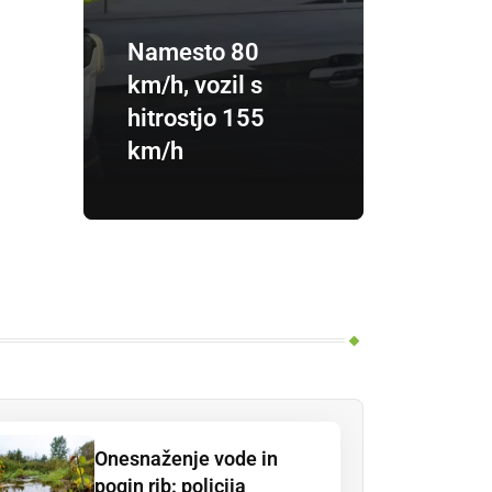
Namesto 80
km/h, vozil s
hitrostjo 155
km/h
Onesnaženje vode in
pogin rib: policija