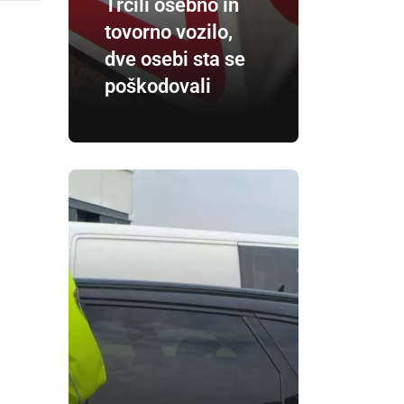
Trčili osebno in
tovorno vozilo,
dve osebi sta se
poškodovali