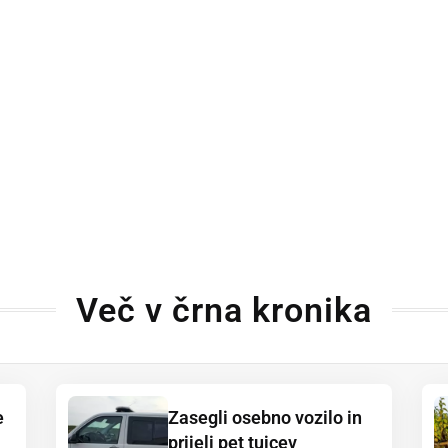
Več v črna kronika
e
Zasegli osebno vozilo in
prijeli pet tujcev