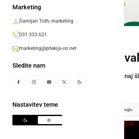
Marketing
Damijan Toth, marketing
031 333 621
ČRNA KRONIKA
marketing@prlekija-on.net
Policisti obravnava
Sledite nam
Po do sedaj zbranih podatkih bi naj 
Prlekija-on.net,
nedelja, 18. maj 2025 ob 12:18
Nastavitev teme
Izberite
Prlekijo
kot svoj prednostni vir na Googlu