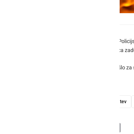
Prišlo je do požara
Policisti PU Maribor so na območju Policij
umrla. Do smrti je prišlo kot posledica z
Po do sedaj zbranih podatkih bi naj šlo z
zaenkrat ni bilo ugotovljenih.
požar
policija
smrt
zadušitev
Deli
Facebook
X
Messenger
WhatsApp
Copy
PrintFrien
Email
Link