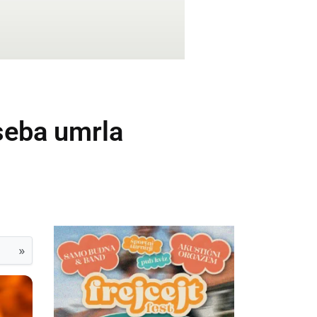
oseba umrla
»