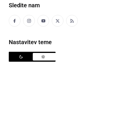
Sledite nam
Policija
Nastavitev teme
Policisti na območju PU Murska Sobota so v
preteklem dnevu obravnavali dve prometni nesreči z
materialno škodo, osemnajst kaznivih dejanj, dve
kršitvi javnega reda in miru in deset primerov
povoženja divjadi.
V Dobrovniku je bilo prijetih sedem tujcev, kateri so v
republiko Slovenijo vstopili na nedovoljen način ter
ob prijetju zaprosili za mednarodno zaščito.