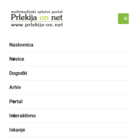
Prijava
ČETRTEK, 6. AVGUST 2026
Naslovnica
Novice
Dogodki
Arhiv
ČRNA KRONIKA
Portal
Dvema voznikoma
Interaktivno
zasegli osebna
Iskanje
avtomobila