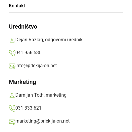
Kontakt
Meritve hitrosti bodo danes pogostejše na
območju policijske postaje Ljutomer.
Uredništvo
Prlekija-on.net,
četrtek, 22. maj 2025 ob 07:19
Dejan Razlag, odgovorni urednik
041 956 530
»
Izberite
Prlekijo
kot svoj prednostni vir na Googlu
info@prlekija-on.net
Marketing
Damijan Toth, marketing
031 333 621
marketing@prlekija-on.net