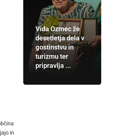
Vida Ozmec že
desetletja dela v
gostinstvu in
turizmu ter
pripravlja ...
 občina
ajo in