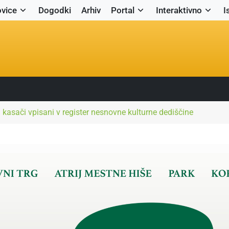
vice
Dogodki
Arhiv
Portal
Interaktivno
I
 kasači vpisani v register nesnovne kulturne dediščine