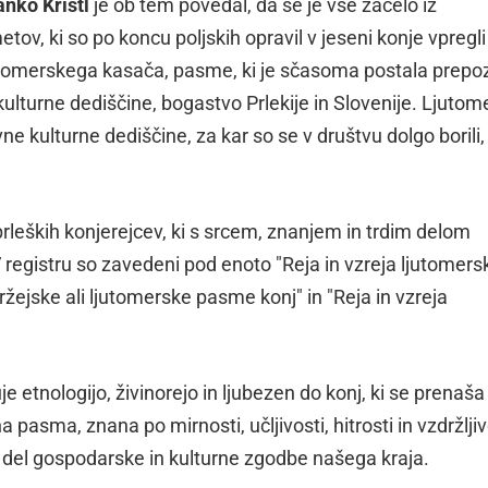
anko Kristl
je ob tem povedal, da se je vse začelo iz
ov, ki so po koncu poljskih opravil v jeseni konje vpregli 
 ljutomerskega kasača, pasme, ki je sčasoma postala prep
kulturne dediščine, bogastvo Prlekije in Slovenije. Ljutom
vne kulturne dediščine, za kar so se v društvu dolgo borili,
prleških konjerejcev, ki s srcem, znanjem in trdim delom
 V registru so zavedeni pod enoto "Reja in vzreja ljutomers
ržejske ali ljutomerske pasme konj" in "Reja in vzreja
e etnologijo, živinorejo in ljubezen do konj, ki se prenaša 
pasma, znana po mirnosti, učljivosti, hitrosti in vzdržljiv
a del gospodarske in kulturne zgodbe našega kraja.