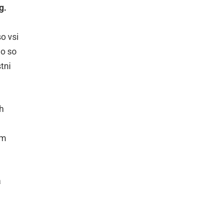
g.
o vsi
go so
tni
ih
em
a