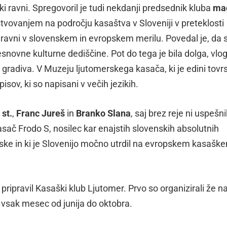
oki ravni. Spregovoril je tudi nekdanji predsednik kluba
ma
jstvovanjem na področju kasaštva v Sloveniji v preteklosti
i ravni v slovenskem in evropskem merilu. Povedal je, da s
 nesnovne kulturne dediščine. Pot do tega je bila dolga, vlo
gradiva. V Muzeju ljutomerskega kasača, ki je edini tovrs
sov, ki so napisani v večih jezikih.
st.
,
Franc Jureš
in
Branko Slana
, saj brez reje ni uspešn
sač Frodo S, nosilec kar enajstih slovenskih absolutnih
edske in ki je Slovenijo močno utrdil na evropskem kasašk
 pripravil Kasaški klub Ljutomer. Prvo so organizirali že n
e vsak mesec od junija do oktobra.