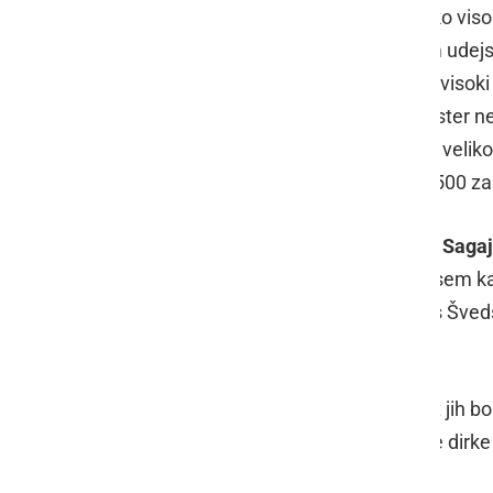
skrbijo, da je kasaštvo pri nas na tako vis
Janez Slavič
, ki je s svojim športnim ude
poskrbel, da je ta šport še vedno na visok
bili veseli novice ob vpisu reje v register
oddali z obsežnim opisom saj imajo veliko 
muzej na svetu, je ohranjenih čez 6500 zapi
Besedo so dobili tudi trije rejci,
Jože Sagaj 
kasačev. Pri Slanovih je znan predvsem ka
rekordov, ki se je pred kratkim vrnil s Šv
zemljevidu.
Letos je na sporedu 19 dirk, kar šest jih bo
velikonočni ponedeljek, sledijo pa še dirk