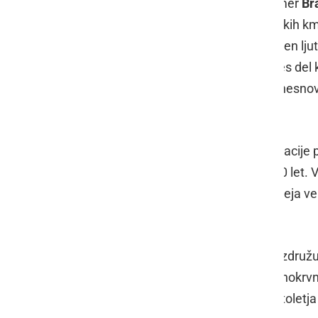
Predsednik Kasaškega kluba Ljutomer
Br
radovednosti in tekmovalnosti prleških kmet
preizkusili v hitrosti. Poudaril je pomen
doma in v tujini, kasaštvo pa je danes del 
kasači so bili vpisani tudi v register nesno
tem povedal predsednik.
Gre za veliko priznanje za vse generacije 
ohranjajo tradicijo, dolgo več kot 150 let.
kasačev", znano tudi kot "Reja in vzreja ve
ljutomerca".
Gre za znanje o živalskem svetu, ki združuj
roda v rod. Ljutomerski kasač je polnokrvna 
Njegovi koraki v kasu so že od 19. stoletj