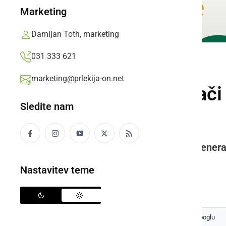
Marketing
Damijan Toth, marketing
031 333 621
KULTURA IN IZOBRAŽEVANJE
marketing@prlekija-on.net
Ljutomerski kasači 
Sledite nam
dediščine
Gre za veliko priznanje za vse genera
več kot 150 let.
Nastavitev teme
Prlekija-on.net,
ponedeljek, 26. maj 2025 ob 14:56
Izberite
Prlekijo
kot svoj prednostni vir na Googlu