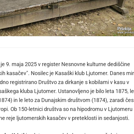
e je 9. maja 2025 v register Nesnovne kulturne dediščine
rskih kasačev". Nosilec je Kasaški klub Ljutomer. Danes m
adno registrirano Društvo za dirkanje s kobilami v kasu v
kega kluba Ljutomer. Ustanovljeno je bilo leta 1875, le
874) in le leto za Dunajskim društvom (1874), zaradi čes
Evropi. Ob 150-letnici društva so na hipodromu v Ljutomeru
ehe reje ljutomerskih kasačev v preteklosti in sedanjosti.