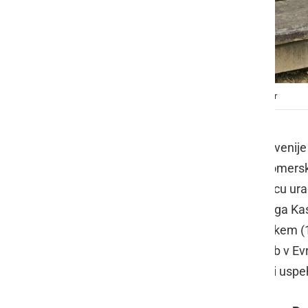
Novinarska konferenca Kasaškega kluba Ljutomer
Ministrstvo za kulturo Republike Slovenij
Slovenije vpisalo "Reja in vzreja ljutome
natanko 150 let, odkar je bilo v Gradcu ur
Ljutomeru – prvi zametek današnjega Kasaš
po prvih kasaških dirkah na Slovenskem (1
velja za drugi najstarejši kasaški klub v 
pripravili srečanje, kjer so predstavili usp