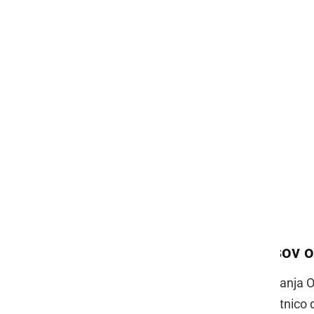
Ohranjenih čez 6500 zapisov o
Na srečanju je spregovorila tudi županja
z velikim ponosom obeležuje 150-letnico de