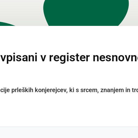
vpisani v register nesnovn
cije prleških konjerejcev, ki s srcem, znanjem in tr