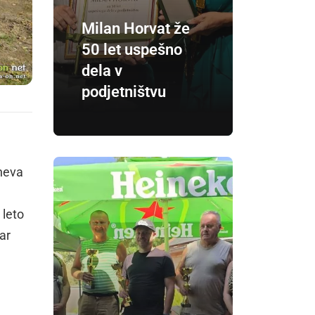
Milan Horvat že
50 let uspešno
dela v
podjetništvu
ineva
 leto
ar