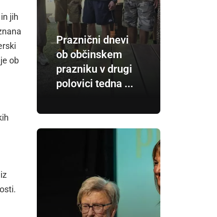
in jih
oznana
Praznični dnevi
erski
ob občinskem
 je ob
prazniku v drugi
polovici tedna ...
kih
iz
osti.