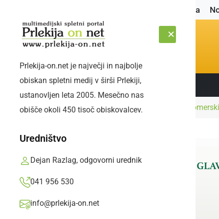
Naslovnica
No
Prlekija-on.net je največji in najbolje
obiskan spletni medij v širši Prlekiji,
Sledite nam:
PETEK, 7. AVGUST 2026
ustanovljen leta 2005. Mesečno nas
Naslovnica
Kultura in izobraževanje
Ljutomerski
obišče okoli 450 tisoč obiskovalcev.
Uredništvo
Dejan Razlag, odgovorni urednik
041 956 530
info@prlekija-on.net