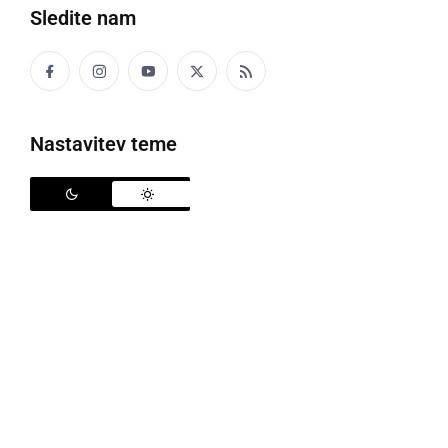
Sledite nam
Nastavitev teme
Okusi Prlekije v Ljutomeru
Glavni trg v Ljutomeru je v petek, 6. junija, med 18. in
22. uro znova zaživel v ritmu pristnih okusov, dišav in
melodij Prlekije. 3. etno-kulinarični večer –
Okusi
Prlekije
je obiskovalcem ponudil nepozabno
kulinarično doživetje v središču regije.
Dogodek, namenjen vsem ljubiteljem dobre hrane,
domače kapljice in sproščenega druženja, je združil