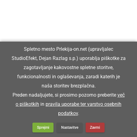
skoraj 150 kolesarjev
XIII. Kopališke igre Lotmerk na vodi
navdušile mlade tekmovalce
Spletno mesto Prlekija-on.net (upravljalec
StudioEfekt, Dejan Razlag s.p.) uporablja piškotke za
zagotavljanje kakovostne spletne storitve,
funkcionalnosti in oglaševanja, zaradi katerih je
Uspešno izvedli 1. memorial Feliksa
naša storitev brezplačna.
Pihlarja v balinanju
Preden nadaljujete, si prosimo pozorno preberite
več
o piškotkih
in
pravila uporabe ter varstvo osebnih
podatkov
.
Praznični dnevi ob občinskem prazniku v
drugi polovici tedna ...
Sprejmi
Nastavitve
Zavrni