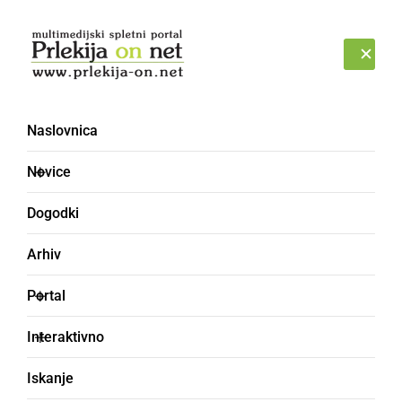
Prijava
NEDELJA, 9. AVGUST 2026
Naslovnica
Novice
Dogodki
Arhiv
DRUŽABNO
Portal
Ob dobri glasbi, dišeči
Interaktivno
hrani in izbranih vinih se
Iskanje
je Glavni trg prelevil v