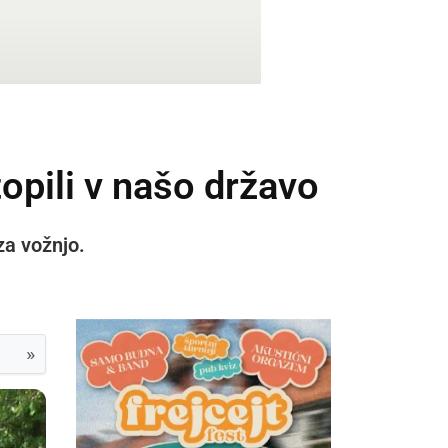
topili v našo državo
za vožnjo.
»