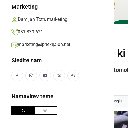
Marketing
Damijan Toth, marketing
031 333 621
ČRNA KRONIKA
marketing@prlekija-on.net
Prijeli več tujcev, 
Sledite nam
Policisti so zasegli še osebni avtomo
Prlekija-on.net,
petek, 18. julij 2025 ob 06:57
Nastavitev teme
Izberite
Prlekijo
kot svoj prednostni vir na Googlu