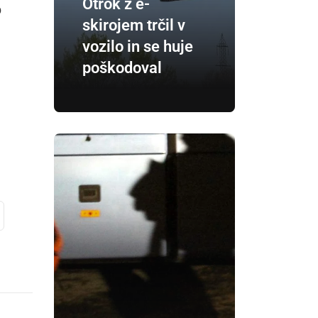
Otrok z e-
b
skirojem trčil v
vozilo in se huje
poškodoval