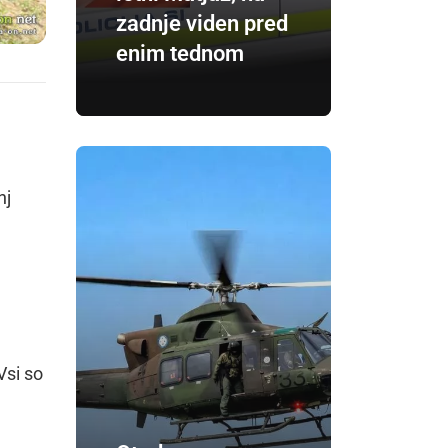
zadnje viden pred
enim tednom
nj
Vsi so