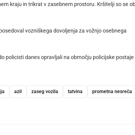
nem kraju in trikrat v zasebnem prostoru. Kršitelji so se o
i ni posedoval vozniškega dovoljenja za vožnjo osebnega
o policisti danes opravljali na območju policijske postaje
ija
azil
zaseg vozila
tatvina
prometna nesreča
dly