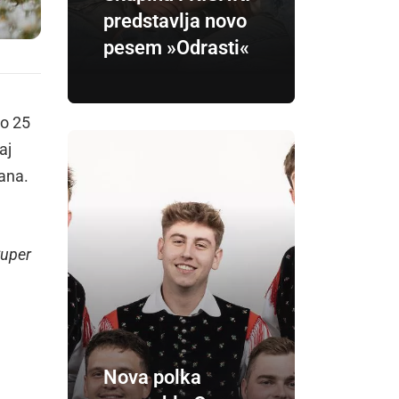
predstavlja novo
pesem »Odrasti«
do 25
aj
ana.
uper
Nova polka