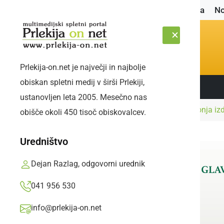
Naslovnica
No
Prlekija-on.net je največji in najbolje
obiskan spletni medij v širši Prlekiji,
Sledite nam:
PETEK, 7. AVGUST 2026
ustanovljen leta 2005. Mesečno nas
Naslovnica
Glasba in film
Ansambel Fekonja izd
obišče okoli 450 tisoč obiskovalcev.
Uredništvo
Dejan Razlag, odgovorni urednik
041 956 530
info@prlekija-on.net