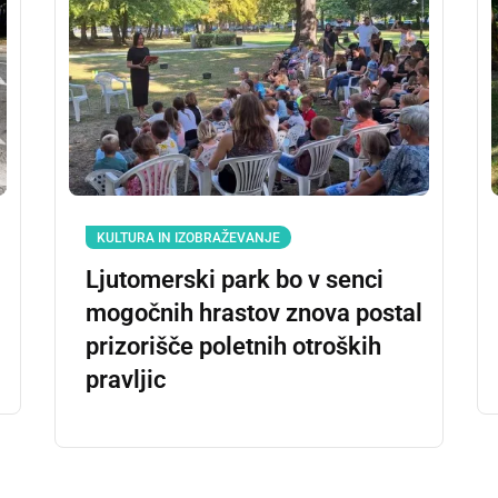
KULTURA IN IZOBRAŽEVANJE
Ljutomerski park bo v senci
mogočnih hrastov znova postal
prizorišče poletnih otroških
pravljic