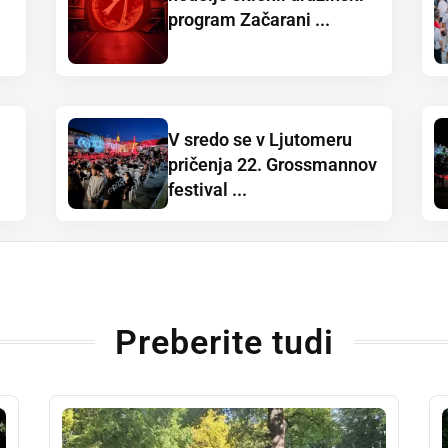
program Začarani ...
V sredo se v Ljutomeru
pričenja 22. Grossmannov
festival ...
Preberite tudi