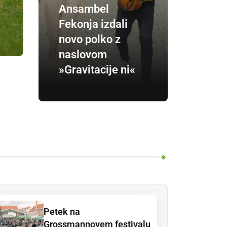
Ansambel
Fekonja izdali
novo polko z
naslovom
»Gravitacije ni«
Petek na
Grossmannovem festivalu