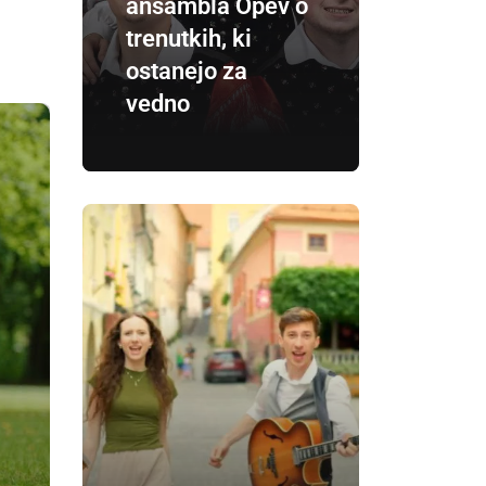
ansambla Opev o
trenutkih, ki
ostanejo za
vedno