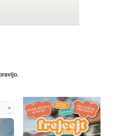
pravijo.
»