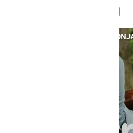
Deli
Facebook
X
Messenger
WhatsApp
Copy
PrintFrien
Email
Link
Video: ANSAMBEL FEKONJA -
S klikom naložite video (lahko uporablja piškotke)