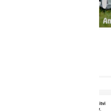
Na zaključni prireditvi
podelili nagrade 22.