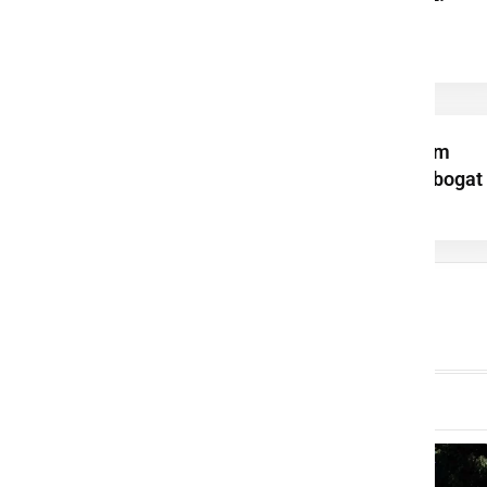
Grossmannovega
festivala
Na Grossmannovem
festivalu v četrtek bogat
filmski, vinski in ...