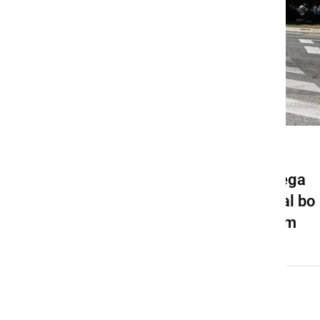
GOSPODARSTVO
Pričela se bo gradnja novega
krožišča v Ljutomeru, veljal bo
spremenjen prometni režim