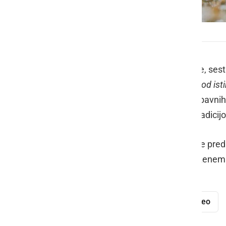
Ansambel Fekonja
Ansambel Fekonja
prihaja iz Prlekije, ses
let. Kot pravijo v šali, "
iz iste družine od ist
odraščali ob slovenskih narodno-zabavni
Radi oživljajo slovensko glasbeno tradicij
Z veseljem pa tokrat sporočajo, da je pre
si punca
. Prisluhnete ji lahko v priloženem
ansambel Fekonja
pesem
video