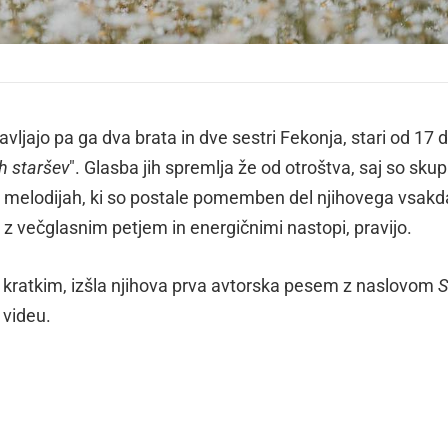
tavljajo pa ga dva brata in dve sestri Fekonja, stari od 17 
ih staršev
". Glasba jih spremlja že od otroštva, saj so skup
h melodijah, ki so postale pomemben del njihovega vsakd
o z večglasnim petjem in energičnimi nastopi, pravijo.
d kratkim, izšla njihova prva avtorska pesem z naslovom
S
 videu.