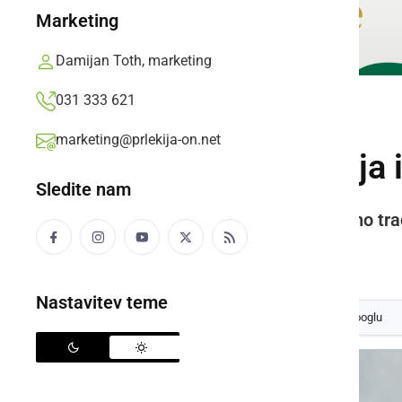
Marketing
Damijan Toth, marketing
031 333 621
GLASBA IN FILM
marketing@prlekija-on.net
Ansambel Fekonja i
Sledite nam
Radi oživljajo slovensko glasbeno tra
Prlekija-on.net,
ponedeljek, 21. julij 2025 ob 16:57
Nastavitev teme
Izberite
Prlekijo
kot svoj prednostni vir na Googlu