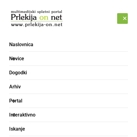
Prijava
NEDELJA, 9. AVGUST 2026
Naslovnica
Novice
Dogodki
Arhiv
ČRNA KRONIKA
Portal
Uspešna iskalna akcija
Interaktivno
pogrešanega moškega
Iskanje
na meji z Avstrijo