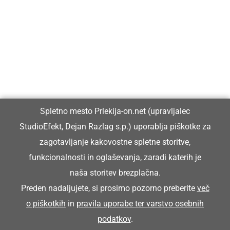
Prlekija-on.net je največji in najbolje obiskan spletni medij v
Prlekiji.
Vpisan je v razvid medijev, ki ga vodi Ministrstvo za kulturo
Republike Slovenije, pod zaporedno številko 1529.
Glavni in odgovorni urednik:
Spletno mesto Prlekija-on.net (upravljalec
Dejan Razlag
StudioEfekt, Dejan Razlag s.p.) uporablja piškotke za
info@prlekija-on.net
zagotavljanje kakovostne spletne storitve,
funkcionalnosti in oglaševanja, zaradi katerih je
naša storitev brezplačna.
Preden nadaljujete, si prosimo pozorno preberite
več
o piškotkih
in
pravila uporabe ter varstvo osebnih
© Prlekija-on.net | 2005 - 2026 | Vse pravice pridržane |
podatkov
.
info@prlekija-on.net