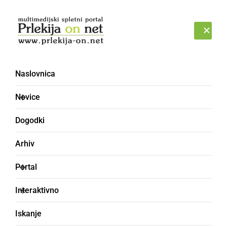
Prijava
PETEK, 7. AVGUST 2026
Naslovnica
Novice
Dogodki
Arhiv
ČRNA KRONIKA
Portal
Na avtocesti med
Interaktivno
obravnavo pri tujcu
Iskanje
odkrili prepovedano