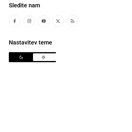
Sledite nam
Pomurska avtocesta
Nastavitev teme
V sredo, 30. julija, so policisti na območju PU Murska
Sobota obravnavali štiri kazniva dejanja, kršitev
javnega reda in miru, štiri prometne nesreče, pet
povoženj divjadi ter nesrečo pri delu.
Na področju kriminalitete sta bili obravnavani dve
poškodovanji tuje stvari in kaznivo dejanje goljufije.
Na pomurski avtocesti so policisti tujemu državljanu