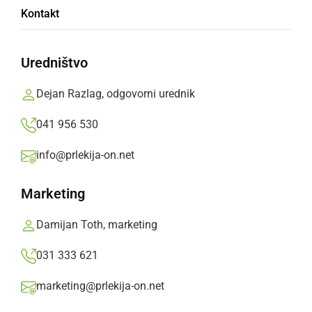
Kontakt
drogo
Uredništvo
Policisti so obravnavali še kaznivo dejanje
goljufije in dve poškodovanji tuje stvari.
Dejan Razlag, odgovorni urednik
Prlekija-on.net,
četrtek, 31. julij 2025 ob 07:14
041 956 530
info@prlekija-on.net
»
Izberite
Prlekijo
kot svoj prednostni vir na Googlu
Marketing
Damijan Toth, marketing
031 333 621
marketing@prlekija-on.net