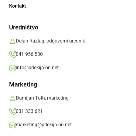
Kontakt
Pod mentorstvom izkušenega harmonikarja
Damjana Klemenčiča, že dve leti nastopajo na
Uredništvo
občinskih proslavah in koncertih po Prlekiji.
Dejan Razlag, odgovorni urednik
Prlekija-on.net,
nedelja, 10. avgust 2025 ob 11:11
041 956 530
info@prlekija-on.net
»
Izberite
Prlekijo
kot svoj prednostni vir na Googlu
Marketing
Damijan Toth, marketing
031 333 621
marketing@prlekija-on.net