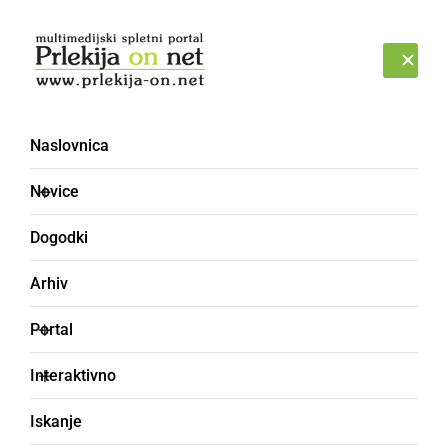
Prijava
NEDELJA, 9. AVGUST 2026
Naslovnica
Novice
Dogodki
Arhiv
GLASBA IN FILM
Portal
Mladi harmonikarji
Interaktivno
Kontrasti s prvo
Iskanje
avtorsko skladbo