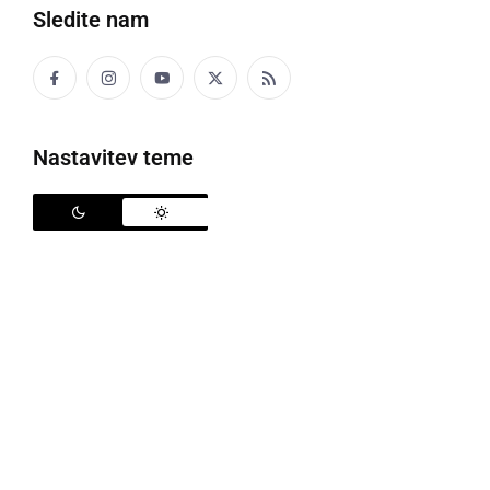
Sledite nam
Harmonikarski orkester Kontrasti
Nastavitev teme
Mladi harmonikarji Kontrasti
, orkester otrok, starih
od 7 do 16 let, ki deluje pri Sv. Tomažu, so posneli
svojo prvo avtorsko skladbo
Ko note skupaj se
dobijo
. Skladbo spremlja tudi videospot, ki si ga
lahko ogledate spodaj. Pod vodstvom izkušenega
harmonikarja
Damjana Klemenčiča
iz ansambla
Razplet z veliko predanostjo že dve leti nastopajo na
občinskih proslavah in koncertih širom Prlekije ter s
svojo srčnostjo in energijo osvajajo občinstvo.