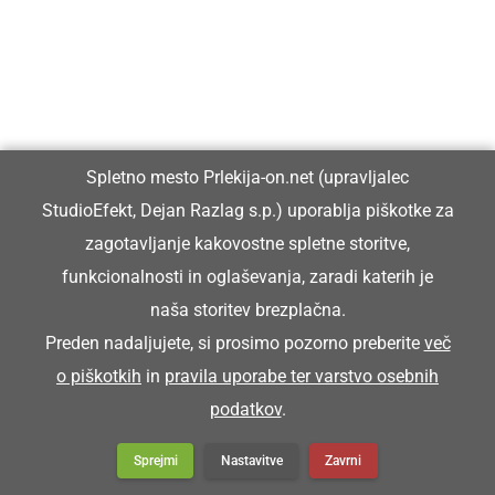
Spletno mesto Prlekija-on.net (upravljalec
StudioEfekt, Dejan Razlag s.p.) uporablja piškotke za
zagotavljanje kakovostne spletne storitve,
funkcionalnosti in oglaševanja, zaradi katerih je
naša storitev brezplačna.
Preden nadaljujete, si prosimo pozorno preberite
več
o piškotkih
in
pravila uporabe ter varstvo osebnih
podatkov
.
DRUŽABNO
Prleški sejem v Ljutomer privabil
Sprejmi
Nastavitve
Zavrni