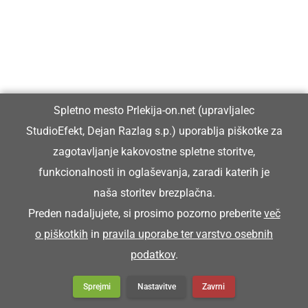
Vpisan je v razvid medijev, ki ga vodi Ministrstvo za kulturo
Republike Slovenije, pod zaporedno številko 1529.
Glavni in odgovorni urednik:
Spletno mesto Prlekija-on.net (upravljalec
Dejan Razlag
StudioEfekt, Dejan Razlag s.p.) uporablja piškotke za
info@prlekija-on.net
zagotavljanje kakovostne spletne storitve,
funkcionalnosti in oglaševanja, zaradi katerih je
naša storitev brezplačna.
Preden nadaljujete, si prosimo pozorno preberite
več
o piškotkih
in
pravila uporabe ter varstvo osebnih
© Prlekija-on.net | 2005 - 2026 | Vse pravice pridržane |
podatkov
.
info@prlekija-on.net
Splošni pogoji
•
Izjava o zasebnosti
•
Piškotki
Oglaševanje
Sprejmi
Nastavitve
Zavrni