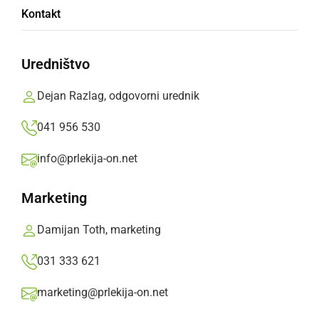
Kontakt
Dr. Karel Bedernjak je bil dolgoletni duhovnik,
teolog in pomembna osebnost katoliške
Uredništvo
skupnosti v Prekmurju in Prlekiji.
Dejan Razlag, odgovorni urednik
Prlekija-on.net,
nedelja, 17. avgust 2025 ob 18:00
041 956 530
info@prlekija-on.net
»
Izberite
Prlekijo
kot svoj prednostni vir na Googlu
Marketing
Damijan Toth, marketing
031 333 621
marketing@prlekija-on.net