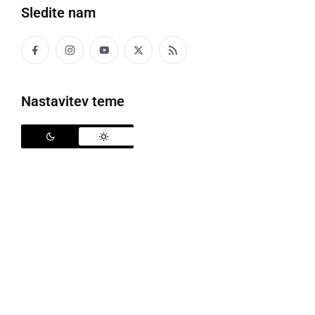
Sledite nam
Dr. Karel Bedernjak, foto: Škofija Murska Sobota
Nastavitev teme
Na predvečer praznika združitve prekmurskih
Slovencev z matičnim narodom je v soboto, 16.
avgusta 2025, umrl
dr. Karel Bedernjak
, duhovnik,
moralni teolog in častni občan občine Črenšovci. Kot
so sporočili iz Župnije Črenšovci in Velika Polana, je
umrl ob 18.45, datum pogreba pa bo sporočen
naknadno. Bedernjak je bil ena izmed osrednjih
osebnosti Cerkve v Prekmurju in Prlekiji v drugi
polovici 20. stoletja in začetku 21. stoletja.