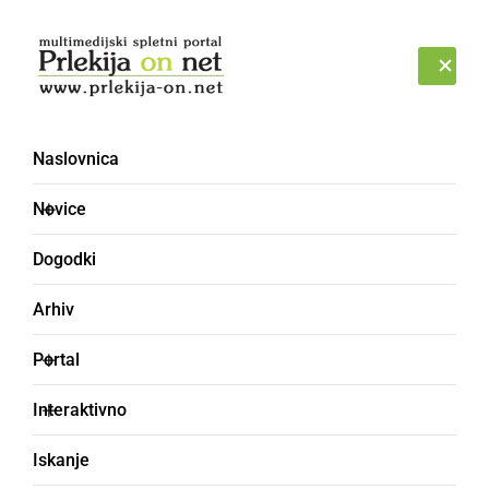
Prijava
SOBOTA, 8. AVGUST 2026
Naslovnica
Novice
Dogodki
Arhiv
ČRNA KRONIKA
Portal
Umrl je dolgoletni
Interaktivno
duhovnik in teolog, ki je
Iskanje
deloval tudi v Prlekiji