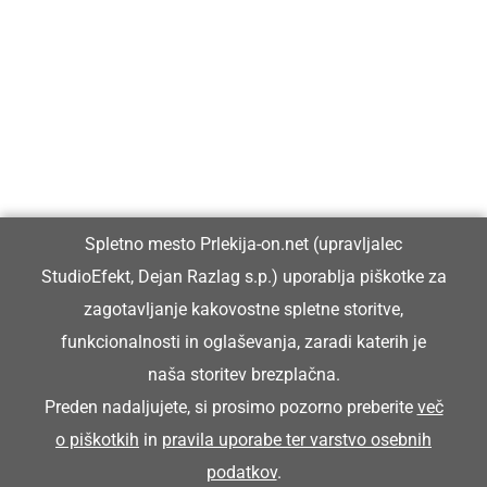
Prlekija-on.net je največji in najbolje obiskan spletni medij v
Prlekiji.
Vpisan je v razvid medijev, ki ga vodi Ministrstvo za kulturo
Republike Slovenije, pod zaporedno številko 1529.
Glavni in odgovorni urednik:
Spletno mesto Prlekija-on.net (upravljalec
Dejan Razlag
StudioEfekt, Dejan Razlag s.p.) uporablja piškotke za
info@prlekija-on.net
zagotavljanje kakovostne spletne storitve,
funkcionalnosti in oglaševanja, zaradi katerih je
naša storitev brezplačna.
Preden nadaljujete, si prosimo pozorno preberite
več
o piškotkih
in
pravila uporabe ter varstvo osebnih
© Prlekija-on.net | 2005 - 2026 | Vse pravice pridržane |
podatkov
.