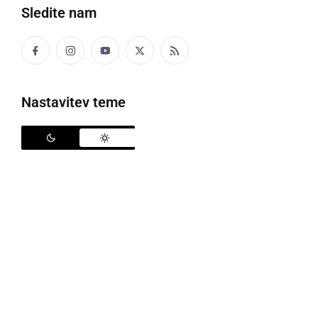
potekale tradicionalne kasaške dirke, ki so kot vsako
Sledite nam
leto spremljale mednarodni kmetijsko-živilski sejem
Agra v Gornji Radgoni. Največ pozornosti je pritegnila
dirka za nagrado Pomurskega sejma Agra, kjer je v
napeti preizkušnji na 2.100 metrov slavil devetletni
Nastavitev teme
kasač
Maugli
iz hleva
Janka Sagaja
.
Dirka za nagrado Pomurskega sejma
Agra
Na 2.100 metrov dolgi preizkušnji je
Maugli
je s
časom 159,6 sekunde oziroma povprečno hitrostjo
16,0 sekunde na kilometer dosegel najhitrejši
rezultat dneva. Voznik, trener in lastnik
Janko Sagaj
,
ki je nastopil v barvah
Kasaškega društva Ekipa
S.K.P. KK Ljutomer
, je tako poskrbel za enega