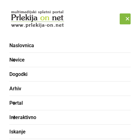
Prijava
PETEK, 7. AVGUST 2026
Naslovnica
Novice
Dogodki
Arhiv
ŠPORT
Portal
Maugli do zmage na
Interaktivno
kasaških dirkah v
Iskanje
Ljutomeru za nagrado