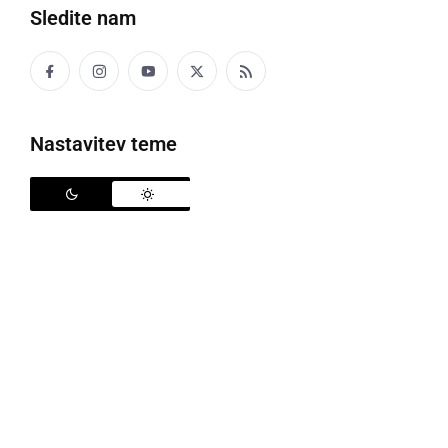
Sledite nam
Nastavitev teme
Posredovali so helikopter, foto: PGD Ljutomer