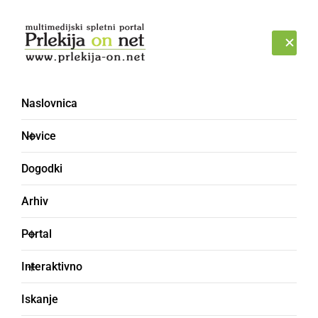
Prijava
ČETRTEK, 6. AVGUST 2026
Naslovnica
Novice
Dogodki
Arhiv
ČRNA KRONIKA
Portal
77-letni moški se je pri
Interaktivno
spravilu koruze smrtno
Iskanje
ponesrečil