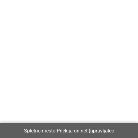
Prlekija-on.net je največji in najbolje obiskan spletni medij v
Prlekiji.
Vpisan je v razvid medijev, ki ga vodi Ministrstvo za kulturo
Republike Slovenije, pod zaporedno številko 1529.
Glavni in odgovorni urednik:
Spletno mesto Prlekija-on.net (upravljalec
Dejan Razlag