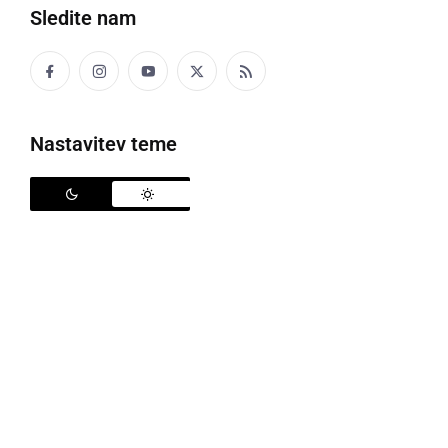
Sledite nam
Moški se je huje poškodoval
Nastavitev teme
V sredo, malo po 11. uri, so bili policisti PP Gornja
Radgona obveščeni o delovni nesreči. Z ogledom
kraja in zbiranjem obvestil je bilo ugotovljeno, da se
je med kipanjem tovora pokvarila traktorska
prikolica. Ko je moški poskušal odpraviti napako na
prikolici, je ta padla nanj, pri čemer je ostal stisnjen
med platojem in podvozjem.
Po dvigu prikolice je bil moški s kraja s helikopterjem