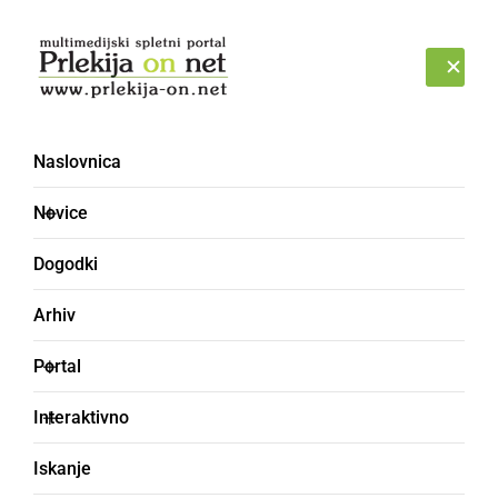
Prijava
PETEK, 7. AVGUST 2026
Naslovnica
Novice
Dogodki
Arhiv
ČRNA KRONIKA
Portal
Moškega stisnila
Interaktivno
prikolica, odpeljali so ga
Iskanje
s helikopterjem